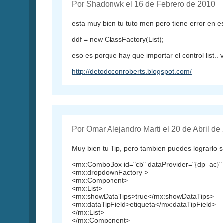
Por Shadonwk el 16 de Febrero de 2010
esta muy bien tu tuto men pero tiene error en e
ddf = new ClassFactory(List);
eso es porque hay que importar el control list..
http://detodoconroberts.blogspot.com/
Por Omar Alejandro Marti el 20 de Abril de
Muy bien tu Tip, pero tambien puedes lograrlo 
<mx:ComboBox id="cb" dataProvider="{dp_ac}" w
<mx:dropdownFactory >
<mx:Component>
<mx:List>
<mx:showDataTips>true</mx:showDataTips>
<mx:dataTipField>etiqueta</mx:dataTipField>
</mx:List>
</mx:Component>