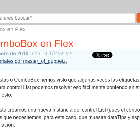
ox en Flex
omboBox en Flex
nero de 2010
con 13,372 visitas
toriales por master_of_puppetz.
Listas o ComboBox hemos visto que algunas veces las etiqueta
ra control List podemos resolver eso fácilmente poniendo en
tr
 esto.
esto creamos una nueva instancia del control List (pues el con
s que necesitemos, para este caso, que muestre dataTips y espec
mación.