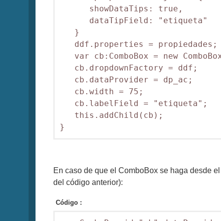
      showDataTips: true,

      dataTipField: "etiqueta"

   }

   ddf.properties = propiedades;

   var cb:ComboBox = new ComboBox
   cb.dropdownFactory = ddf;

   cb.dataProvider = dp_ac;

   cb.width = 75;

   cb.labelField = "etiqueta";

   this.addChild(cb);

}
En caso de que el ComboBox se haga desde el 
del código anterior):
Código :