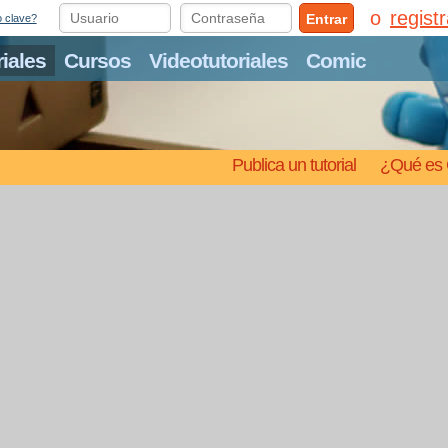
regist
Entrar
o clave?
riales
Cursos
Videotutoriales
Comic
Publica un tutorial
¿Qué es 