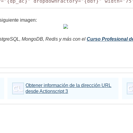
r="{dp_ac}" dropdownFactory="{ddf}" width="75
siguiente imagen:
tgreSQL, MongoDB, Redis y más con el
Curso Profesional d
Obtener información de la dirección URL
desde Actionscript 3