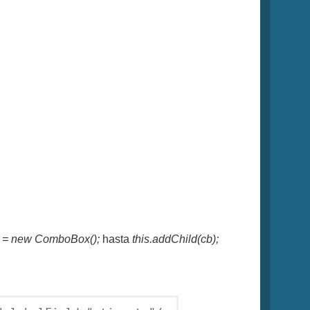
 = new ComboBox();
hasta
this.addChild(cb);