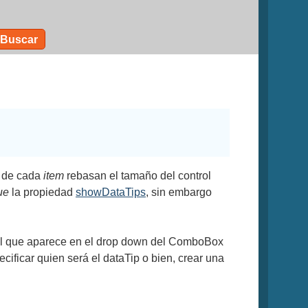
Buscar
s de cada
item
rebasan el tamaño del control
ue
la propiedad
showDataTips
, sin embargo
trol que aparece en el drop down del ComboBox
ificar quien será el dataTip o bien, crear una