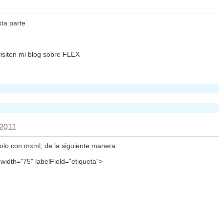
sta parte
 visiten mi blog sobre FLEX
 2011
solo con mxml, de la siguiente manera:
idth="75" labelField="etiqueta">