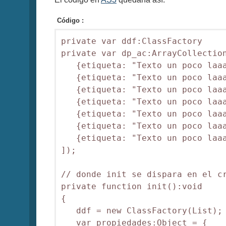
Código :
private var ddf:ClassFactory

private var dp_ac:ArrayCollection
   {etiqueta: "Texto un poco laaa
   {etiqueta: "Texto un poco laaa
   {etiqueta: "Texto un poco laaa
   {etiqueta: "Texto un poco laaa
   {etiqueta: "Texto un poco laaa
   {etiqueta: "Texto un poco laaa
   {etiqueta: "Texto un poco laaa
]);

// donde init se dispara en el cr
private function init():void

{

   ddf = new ClassFactory(List);

   var propiedades:Object = {
