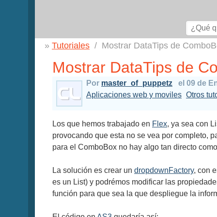
Tutoriales
Mostrar DataTips de ComboB
Mostrar DataTips de C
Por
master_of_puppetz
el 09 de E
Aplicaciones web y moviles
Otros tu
Los que hemos trabajado en
Flex
, ya sea con 
provocando que esta no se vea por completo, pa
para el ComboBox no hay algo tan directo como
La solución es crear un
dropdownFactory
, con 
es un List) y podrémos modificar las propiedade
función para que sea la que despliegue la infor
El código en
AS3
quedaría así: