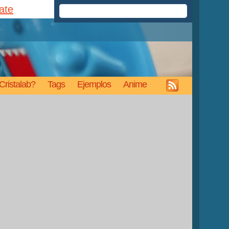
rate
Cristalab?
Tags
Ejemplos
Anime