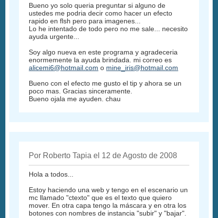
Bueno yo solo queria preguntar si alguno de
ustedes me podria decir como hacer un efecto
rapido en flsh pero para imagenes...
Lo he intentado de todo pero no me sale... necesito
ayuda urgente...
Soy algo nueva en este programa y agradeceria
enormemente la ayuda brindada. mi correo es
alicemi6@hotmail.com
o
mine_iris@hotmail.com
Bueno con el efecto me gusto el tip y ahora se un
poco mas. Gracias sinceramente.
Bueno ojala me ayuden. chau
Por Roberto Tapia el 12 de Agosto de 2008
Hola a todos...
Estoy haciendo una web y tengo en el escenario un
mc llamado "ctexto" que es el texto que quiero
mover. En otra capa tengo la máscara y en otra los
botones con nombres de instancia "subir" y "bajar".