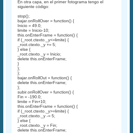
En otra capa, en el primer fotograma tengo el
siguiente código:
stop();
bajar.onRollOver = function() {
Inicio = 49.0;
limite = Inicio-10;
this.onEnterFrame = function() {
if (_root.ctexto._y<=limite) {
_root.ctexto._y += 5;
} else {
_root.ctexto._y = Inicio;
delete this.onEnterFrame;
}
};
};
bajar.onRollOut = function() {
delete this.onEnterFrame;
};
subir.onRollOver = function() {
Fin = -190.0;
limite = Fin+10;
this.onEnterFrame = function() {
if (_root.ctexto._y>=limite) {
_root.ctexto._y -= 5;
} else {
_root.ctexto._y = Fin;
delete this.onEnterFrame;