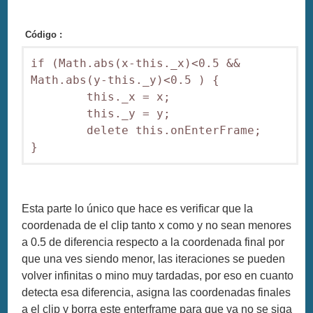
Código :
if (Math.abs(x-this._x)<0.5 && 
Math.abs(y-this._y)<0.5 ) { 

        this._x = x; 

        this._y = y; 

        delete this.onEnterFrame; 

Esta parte lo único que hace es verificar que la
coordenada de el clip tanto x como y no sean menores
a 0.5 de diferencia respecto a la coordenada final por
que una ves siendo menor, las iteraciones se pueden
volver infinitas o mino muy tardadas, por eso en cuanto
detecta esa diferencia, asigna las coordenadas finales
a el clip y borra este enterframe para que ya no se siga