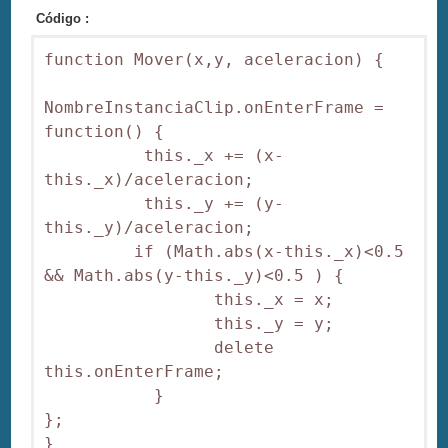
Código :
function Mover(x,y, aceleracion) { 

NombreInstanciaClip.onEnterFrame = 
function() { 

          this._x += (x-
this._x)/aceleracion;

          this._y += (y-
this._y)/aceleracion;

         if (Math.abs(x-this._x)<0.5 
&& Math.abs(y-this._y)<0.5 ) { 

                 this._x = x; 

                 this._y = y; 

                 delete 
this.onEnterFrame; 

           } 

}; 

}