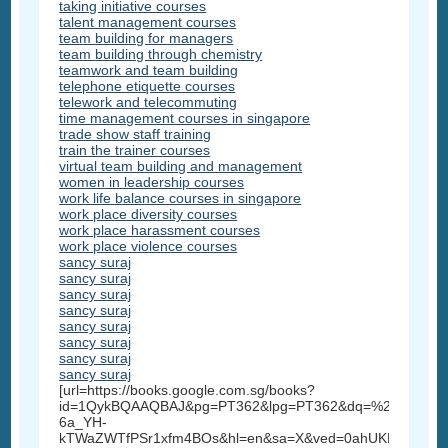
taking initiative courses
talent management courses
team building for managers
team building through chemistry
teamwork and team building
telephone etiquette courses
telework and telecommuting
time management courses in singapore
trade show staff training
train the trainer courses
virtual team building and management
women in leadership courses
work life balance courses in singapore
work place diversity courses
work place harassment courses
work place violence courses
sancy suraj
sancy suraj
sancy suraj
sancy suraj
sancy suraj
sancy suraj
sancy suraj
sancy suraj
[url=https://books.google.com.sg/books?
id=1QykBQAAQBAJ&pg=PT362&lpg=PT362&dq=%22sancy+su
6a_YH-
kTWaZWTfPSr1xfm4BOs&hl=en&sa=X&ved=0ahUKEwi3_5