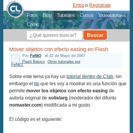
Entra
o
Registrate
Foros
Blog
Tutoriales
Cursos
Videotutoriales
Comic
Buscar
Mover objetos con efecto easing en Flash
Por
FeNtO
el 22 de Mayo de 2007
Flash Básico
Otros tutoriales por
FeNtO.
Sobre este tema ya hay un
tutorial dentro de Clab
, sin
embargo el
tip
que les voy a mostrar es una función que
permite
mover los objetos con efecto easing
de
autoría original de
solislarg
(moderador del difunto
nomaster.com
) modificada a mi gusto.
El código es el siguiente: