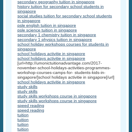
secondary geography tuition in singapore
history tuition for secondary school students in
singapore
social studies tuition for secondary school students
in singapore
psle english tuition in singapore
psle science tuition in singapore
secondary 1 chemistry tuition in singapore
secondary 1 physics tuition in singapore
school holiday workshops courses for students in
singapore
school holidays activitie in singapore
school holidays activitie in singapore
[url=http://umonictuitionadvantage.com/2017-
november-school-holidays-activities-programmes-
workshop-courses-camps-for- students-kids-in-
singapore/]school holidays activitie in singapore[/url]
school holidays activitie in singapore
study skills
study skills
study skills workshops course in singapore
study skills workshops course in singapore
speed reading
speed reading
tuition
tuition
tuition
tuition