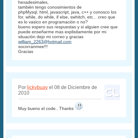
hexadesimales,
tambièn tengo conosimientos de
phpMysql, html, javascript, java, c++ y conosco los
for, while, do while, if else, swhitch, etc... creo que
es lo vasico en programaciòn o no?
bueno espero sus respuestas y si alguien cree que
puede enseñarme mas explisitamente por mi
situaciòn dejo mi correo y gracias
william_2263@hotmail.com
socorranmee!!!
Gracias
Por
lickybuay
el 08 de Diciembre de
2010
Muy bueno el code.. Thanks