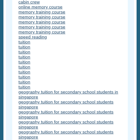
cabin crew
online memory course
memory training course
memory training course
memory training course
memory training course
memory training course
speed reading
tuition
tuition
tuition
tuition
tuition
tuition
tuition
tuition
tuition
tuition
geography tuition for secondary school students in
singapore
geography tuition for secondary school students
singapore
geography tuition for secondary school students
singapore
geography tuition for secondary school students
singapore
geography tuition for secondary school students
singapore