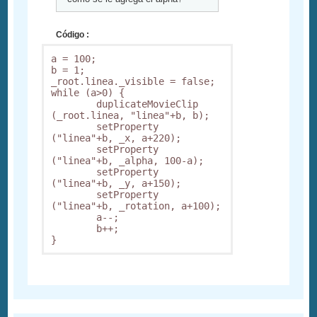
Código :
a = 100;

b = 1;

_root.linea._visible = false;

while (a>0) {

        duplicateMovieClip 
(_root.linea, "linea"+b, b);

        setProperty 
("linea"+b, _x, a+220);

        setProperty 
("linea"+b, _alpha, 100-a);

        setProperty 
("linea"+b, _y, a+150);

        setProperty 
("linea"+b, _rotation, a+100);

        a--;

        b++;

}