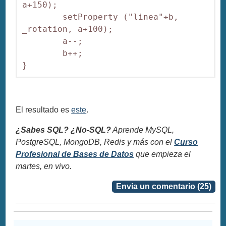
a+150);

        setProperty ("linea"+b, 
_rotation, a+100);

        a--;

        b++;

}
El resultado es
este
.
¿Sabes SQL? ¿No-SQL?
Aprende MySQL,
PostgreSQL, MongoDB, Redis y más con el
Curso
Profesional de Bases de Datos
que empieza el
martes, en vivo.
Envia un comentario (25)