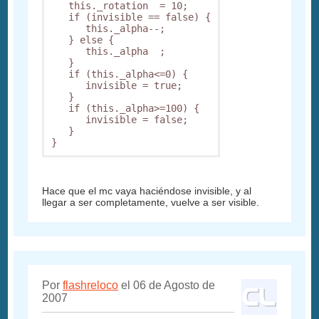
   this._rotation  = 10;

   if (invisible == false) {

      this._alpha--;

   } else {

      this._alpha  ;

   }

   if (this._alpha<=0) {

      invisible = true;

   }

   if (this._alpha>=100) {

      invisible = false;

   }

}
Hace que el mc vaya haciéndose invisible, y al
llegar a ser completamente, vuelve a ser visible.
Por
flashreloco
el 06 de Agosto de
2007