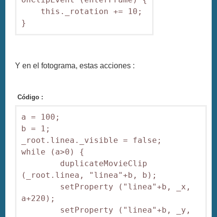
    this._rotation += 10;

}
Y en el fotograma, estas acciones :
Código :
a = 100;

b = 1;

_root.linea._visible = false;

while (a>0) {

        duplicateMovieClip 
(_root.linea, "linea"+b, b);

        setProperty ("linea"+b, _x, 
a+220);

        setProperty ("linea"+b, _y, 