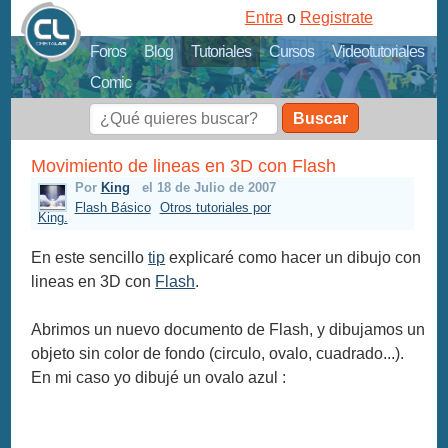
Entra
o
Registrate
Foros
Blog
Tutoriales
Cursos
Videotutoriales
Comic
Buscar
Movimiento de lineas en 3D con Flash
Por
King
el 18 de Julio de 2007
Flash Básico
Otros tutoriales por
King.
En este sencillo
tip
explicaré como hacer un dibujo con
lineas en 3D con
Flash
.
Abrimos un nuevo documento de Flash, y dibujamos un
objeto sin color de fondo (circulo, ovalo, cuadrado...).
En mi caso yo dibujé un ovalo azul :