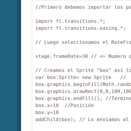
//Primero debemos importar los pa
import fl.transitions.*;

import fl.transitions.easing.*;

// Luego seleccionamos el RateFra
stage.frameRate=30 // <= Numero q
// Creamos el Sprite "box" así lo
var box:Sprite= new Sprite   //  
box.graphics.beginFill(Math.rando
box.graphics.drawRect(0,0,100,100
box.graphics.endFill(); //Termina
box.x=10  //Posición

box.y=10

addChild(box); // Lo enviamos al 