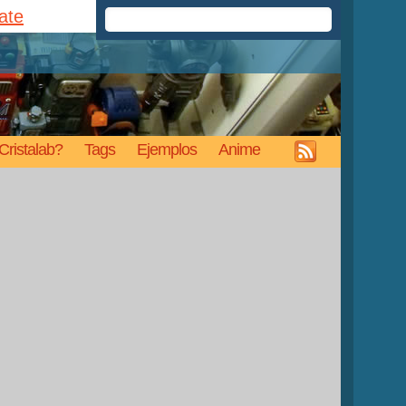
rate
Cristalab?
Tags
Ejemplos
Anime