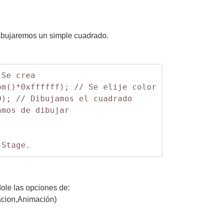
ibujaremos un simple cuadrado.
Se crea

m()*0xffffff); // Se elije color

); // Dibujamos el cuadrado

mos de dibujar

 Stage.
le las opciones de:
acion,Animación)