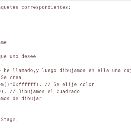
quetes correspondientes:

me

ue uno desee

 he llamado,y luego dibujamos en ella una caj
Se crea

m()*0xffffff); // Se elije color

); // Dibujamos el cuadrado

mos de dibujar

Stage.
