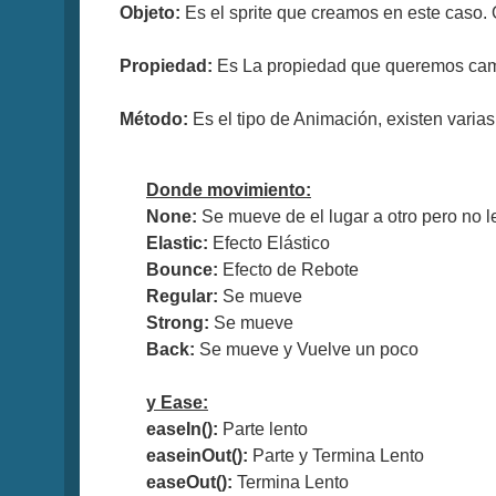
Objeto:
Es el sprite que creamos en este caso. 
Propiedad:
Es La propiedad que queremos cambia
Método:
Es el tipo de Animación, existen varia
Donde movimiento:
None:
Se mueve de el lugar a otro pero no l
Elastic:
Efecto Elástico
Bounce:
Efecto de Rebote
Regular:
Se mueve
Strong:
Se mueve
Back:
Se mueve y Vuelve un poco
y Ease:
easeIn():
Parte lento
easeinOut():
Parte y Termina Lento
easeOut():
Termina Lento