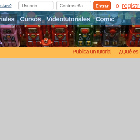
regist
Entrar
o clave?
riales
Cursos
Videotutoriales
Comic
Publica un tutorial
¿Qué es 