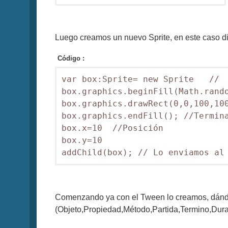
Luego creamos un nuevo Sprite, en este caso d
Código :
var box:Sprite= new Sprite   //  
box.graphics.beginFill(Math.rando
box.graphics.drawRect(0,0,100,100
box.graphics.endFill(); //Termina
box.x=10  //Posición

box.y=10

addChild(box); // Lo enviamos al
Comenzando ya con el Tween lo creamos, dándo
(Objeto,Propiedad,Método,Partida,Termino,Dur