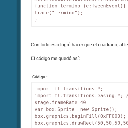
function termino (e:TweenEvent){

trace("Termino");

}
Con todo esto logré hacer que el cuadrado, al te
El código me quedó así:
Código :
import fl.transitions.*;

import fl.transitions.easing.*; /
stage.frameRate=40

var box:Sprite= new Sprite();

box.graphics.beginFill(0xFF000);

box.graphics.drawRect(50,50,50,50