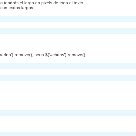
 tendrás el largo en pixels de todo el texto.
con textos largos.
arlen').remove(); seria $('#charw').remove();