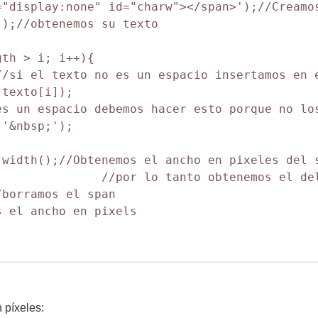
"display:none" id="charw"></span>');//Creamos
);//obtenemos su texto

th > i; i++){

/si el texto no es un espacio insertamos en e
texto[i]);

s un espacio debemos hacer esto porque no los
'&nbsp;');

width();//Obtenemos el ancho en pixeles del s
              //por lo tanto obtenemos el del
borramos el span

 el ancho en pixels

 píxeles: