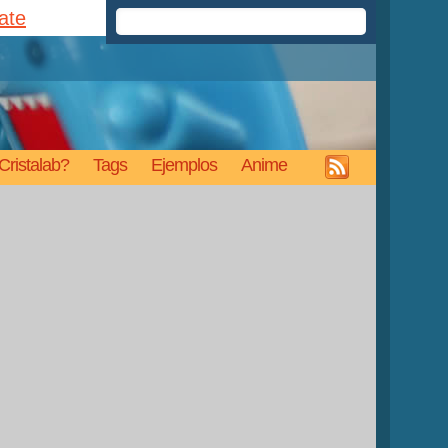
rate
Cristalab?
Tags
Ejemplos
Anime