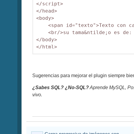
</script>

</head>

<body>

    <span id="texto">Texto con ca
    <br/>su tama&ntilde;o es de: 
</body> 

</html>
Sugerencias para mejorar el plugin siempre bi
¿Sabes SQL? ¿No-SQL?
Aprende MySQL, Pos
vivo.