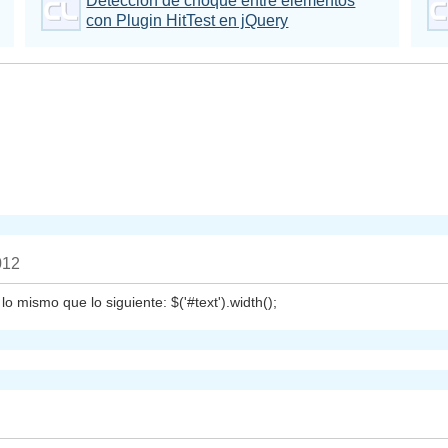
Detección de choque entre elementos
con Plugin HitTest en jQuery
012
o mismo que lo siguiente: $('#text').width();