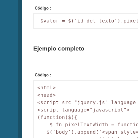
Código :
 $valor = $('id del texto').pixe
Ejemplo completo
Código :
<html>

<head>

<script src="jquery.js" language=
<script language="javascript">

(function($){

    $.fn.pixelTextWidth = functio
   $('body').append('<span style=