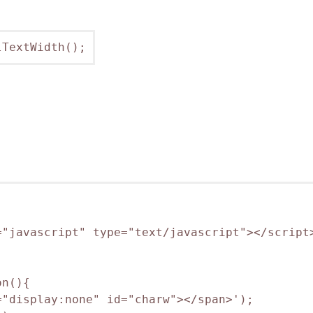
lTextWidth();
"javascript" type="text/javascript"></script>
n(){

"display:none" id="charw"></span>');
