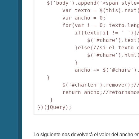
   $('body').append('<span style=
        var texto = $(this).text(
        var ancho = 0;

        for(var i = 0; texto.leng
            if(texto[i] != ' '){/
                $('#charw').text(
            }else{//si el texto e
                $('#charw').html(
            }

            ancho += $('#charw').
   }                             
        $('#charlen').remove();//
        return ancho;//retornamos
    }

Lo siguiente nos devolverá el valor del ancho en