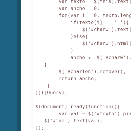
        var texto = $(this).text(
        var ancho = 0;

        for(var i = 0; texto.leng
            if(texto[i] != ' '){

                $('#charw').text(
            }else{

                $('#charw').html(
            }

            ancho += $('#charw').
   }

        $('#charlen').remove();

        return ancho;

    }

})(jQuery);

$(document).ready(function(){

        var val = $('#texto').pix
   $('#tam').text(val);

});
