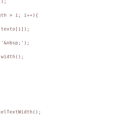
);

th > i; i++){

texto[i]);

'&nbsp;');

width();

elTextWidth();
