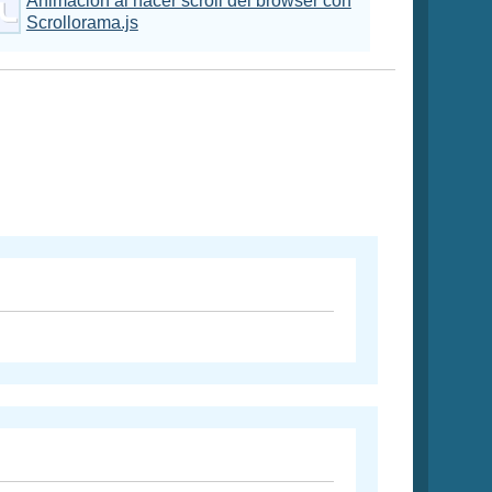
Animación al hacer scroll del browser con
Scrollorama.js