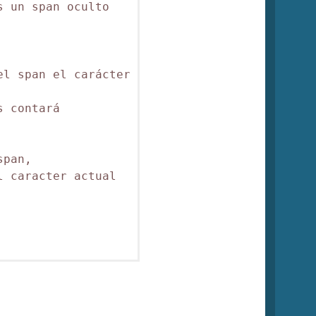
 un span oculto

l span el carácter

 contará

pan,

 caracter actual
