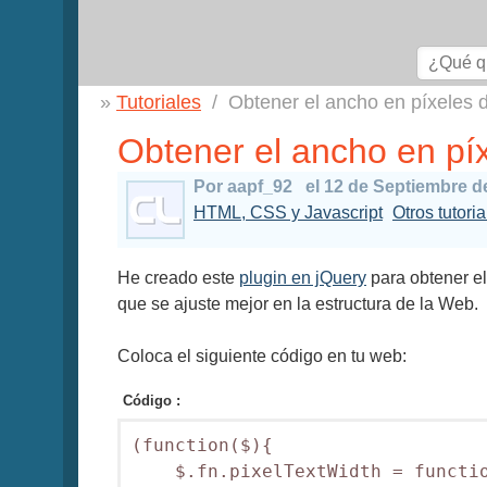
Tutoriales
Obtener el ancho en píxeles 
Obtener el ancho en píx
Por aapf_92
el 12 de Septiembre d
HTML, CSS y Javascript
Otros tutori
He creado este
plugin en jQuery
para obtener el
que se ajuste mejor en la estructura de la Web.
Coloca el siguiente código en tu web:
Código :
(function($){

    $.fn.pixelTextWidth = functio