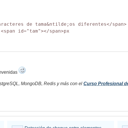
racteres de tama&ntilde;os diferentes</span>

<span id="tam"></span>px

envenidas
tgreSQL, MongoDB, Redis y más con el
Curso Profesional d