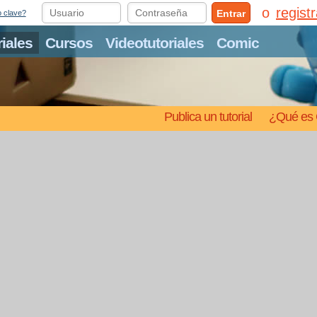
regist
Entrar
o clave?
riales
Cursos
Videotutoriales
Comic
Publica un tutorial
¿Qué es 