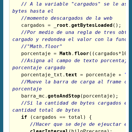
// A la variable "cargados" se le asig
bytes hasta el
//momento descargados de la web
   cargados = 
_root
.
getBytesLoaded
();

//Por medio de una regla de tres obtie
cargado y redondea el valor con la funci
//"Math.floor"
   porcentaje = 
Math
.
floor
((cargados*100)
//Asigna al campo de texto porcentaje_
porcentaje cargado
   porcentaje_txt.
text
 = porcentaje + 
" 
//Mueve la barra de carga al frame cor
porcentaje
   barra_mc.
gotoAndStop
(porcentaje);

//Si la cantidad de bytes cargados es 
cantidad total de bytes
if
 (cargados == total) {

//Hacer que se deje de ejeuctar es
clearInterval
(hiloPrecarga);
