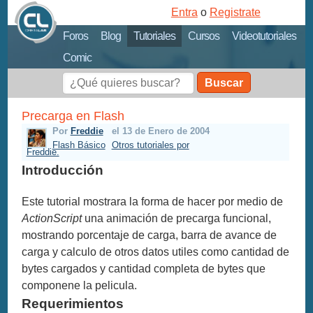
Entra
o
Registrate
Foros
Blog
Tutoriales
Cursos
Videotutoriales
Comic
Buscar
Precarga en Flash
Por
Freddie
el 13 de Enero de 2004
Flash Básico
Otros tutoriales por
Freddie.
Introducción
Este tutorial mostrara la forma de hacer por medio de
ActionScript
una animación de precarga funcional,
mostrando porcentaje de carga, barra de avance de
carga y calculo de otros datos utiles como cantidad de
bytes cargados y cantidad completa de bytes que
componene la pelicula.
Requerimientos