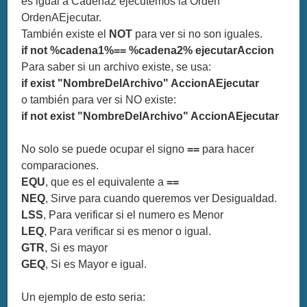
es igual a Cadena2 ejecutemos la Orden
OrdenAEjecutar.
También existe el
NOT
para ver si no son iguales.
if not %cadena1%== %cadena2% ejecutarAccion
Para saber si un archivo existe, se usa:
if exist "NombreDelArchivo" AccionAEjecutar
o también para ver si NO existe:
if not exist "NombreDelArchivo" AccionAEjecutar
No solo se puede ocupar el signo
==
para hacer
comparaciones.
EQU
, que es el equivalente a
==
NEQ
, Sirve para cuando queremos ver Desigualdad.
LSS
, Para verificar si el numero es Menor
LEQ
, Para verificar si es menor o igual.
GTR
, Si es mayor
GEQ
, Si es Mayor e igual.
Un ejemplo de esto seria: