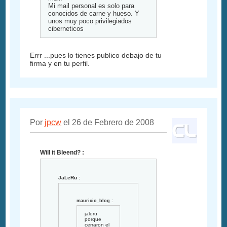
Mi mail personal es solo para
conocidos de carne y hueso. Y
unos muy poco privilegiados
ciberneticos
Errr ...pues lo tienes publico debajo de tu
firma y en tu perfil.
Por
jpcw
el 26 de Febrero de 2008
Will it Bleend? :
JaLeRu :
mauricio_blog :
jaleru
porque
cerraron el