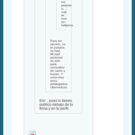
me
pasarias
tu
mail
de
msn
asi
hablamos
Para ser
sincero, no
te pasaría
mi mail.
Mi mail
personal
es solo
para
conocidos
de carne y
hueso. Y
unos muy
poco
privilegiados
ciberneticos
Errr ...pues lo tienes
publico debajo de tu
firma y en tu perfil.