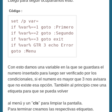
Luego para seguir ocuparíamos esto:
Código :
set /p var=

if %var%==1 goto :Primero

if %var%==2 goto :Segundo

if %var%==3 goto exit

if %var% GTR 3 echo Error

goto :Menu
Con esto damos una variable en la que se guardara el
numero insertado para luego ser verificado por los
condicionales, si el numero es mayor que 3 nos avisara
que no existe esa opción. También al principio cree una
etiqueta para que se pueda volver
al menú y un "
cls
" para limpiar la pantalla.
Para terminar creamos las respectivas etiquetas.