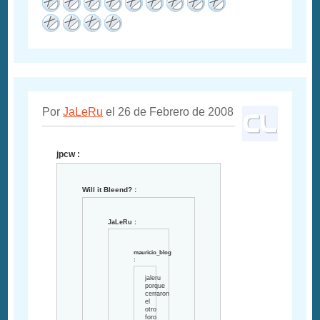
Por
JaLeRu
el 26 de Febrero de 2008
jpcw :
Will it Bleend? :
JaLeRu :
mauricio_blog
:
jaleru
porque
cerraron
el
otro
foro