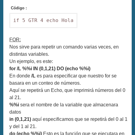
Código :
if 5 GTR 4 echo Hola
FOR:
Nos sirve para repetir un comando varias veces, en
distintas variables.
Un ejemplo, es este:
for /L %%i IN (0,1,21) DO (echo %%i)
En donde
/L
es para especificar que nuestro for se
basara en un conteo de números.
Aquí se repetirá un Echo, que imprimirá números del 0
al 21.
%%i
sera el nombre de la variable que almacenara
datos
in (0,1,21)
aquí especificamos que se repetirá del 0 al 1
y del 1 al 21.
do (echo %%i)
Esto es la función que se ejecutara en