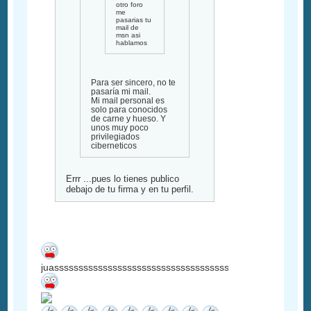
otro foro
me
pasarias tu
mail de
msn asi
hablamos
Para ser sincero, no te
pasaría mi mail.
Mi mail personal es
solo para conocidos
de carne y hueso. Y
unos muy poco
privilegiados
ciberneticos
Errr ...pues lo tienes publico
debajo de tu firma y en tu perfil.
juassssssssssssssssssssssssssssssssssssssssssssssssssss