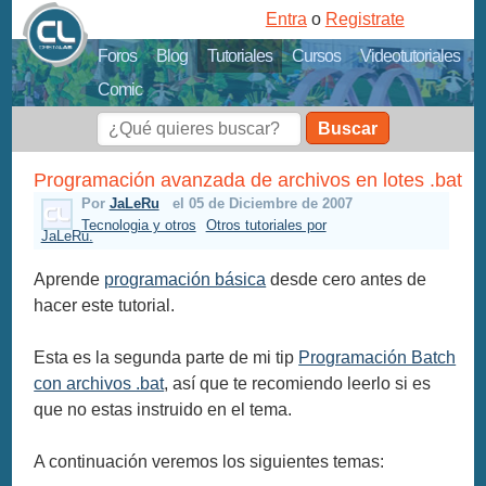
Entra
o
Registrate
Foros
Blog
Tutoriales
Cursos
Videotutoriales
Comic
Buscar
Programación avanzada de archivos en lotes .bat
Por
JaLeRu
el 05 de Diciembre de 2007
Tecnologia y otros
Otros tutoriales por
JaLeRu.
Aprende
programación básica
desde cero antes de
hacer este tutorial.
Esta es la segunda parte de mi tip
Programación Batch
con archivos .bat
, así que te recomiendo leerlo si es
que no estas instruido en el tema.
A continuación veremos los siguientes temas: