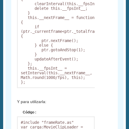
      clearInterval(this.__fpsInt__);

      delete this.__fpsInt__;

   }

   this.__nextFrame__ = function(ptr) 
{

      if 
(ptr._currentframe<ptr._totalframes) 
{

         ptr.nextFrame();

      } else {

         ptr.gotoAndStop(1);

      }

      updateAfterEvent();

   };

   this.__fpsInt__ = 
setInterval(this.__nextFrame__, 
Math.round(1000/fps), this);

Y para utilizarla:
Código :
#include "frameRate.as"

var carga:MovieClipLoader = 