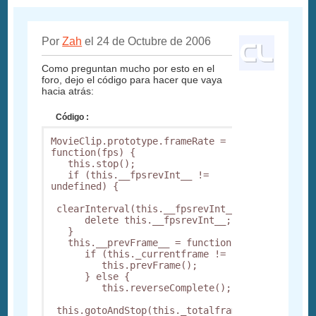
Por
Zah
el 24 de Octubre de 2006
Como preguntan mucho por esto en el
foro, dejo el código para hacer que vaya
hacia atrás:
Código :
MovieClip.prototype.frameRate = 
function(fps) {

   this.stop();

   if (this.__fpsrevInt__ != 
undefined) {

 clearInterval(this.__fpsrevInt__);

      delete this.__fpsrevInt__;

   }

   this.__prevFrame__ = function() {

      if (this._currentframe != 1) {

         this.prevFrame();

      } else {

         this.reverseComplete();

 this.gotoAndStop(this._totalframes);
