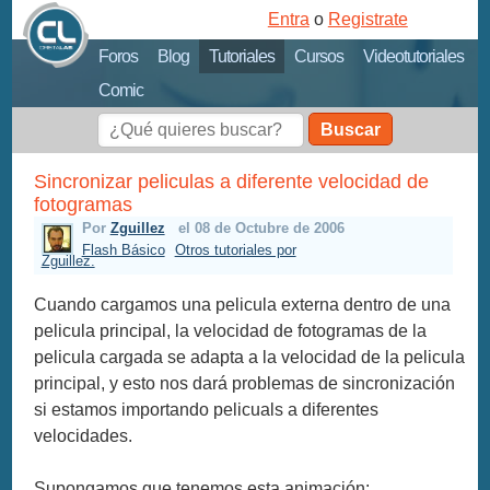
Entra
o
Registrate
Foros
Blog
Tutoriales
Cursos
Videotutoriales
Comic
Buscar
Sincronizar peliculas a diferente velocidad de
fotogramas
Por
Zguillez
el 08 de Octubre de 2006
Flash Básico
Otros tutoriales por
Zguillez.
Cuando cargamos una pelicula externa dentro de una
pelicula principal, la velocidad de fotogramas de la
pelicula cargada se adapta a la velocidad de la pelicula
principal, y esto nos dará problemas de sincronización
si estamos importando pelicuals a diferentes
velocidades.
Supongamos que tenemos esta animación: