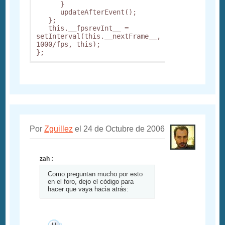
      }

      updateAfterEvent();

   };

   this.__fpsrevInt__ = 
setInterval(this.__nextFrame__, 
1000/fps, this);

Por
Zguillez
el 24 de Octubre de 2006
zah :
Como preguntan mucho por esto
en el foro, dejo el código para
hacer que vaya hacia atrás: