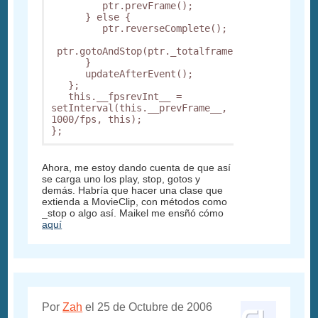
         ptr.prevFrame();

      } else {

         ptr.reverseComplete();

 ptr.gotoAndStop(ptr._totalframes);

      }

      updateAfterEvent();

   };

   this.__fpsrevInt__ = 
setInterval(this.__prevFrame__, 
1000/fps, this);

};
Ahora, me estoy dando cuenta de que así
se carga uno los play, stop, gotos y
demás. Habría que hacer una clase que
extienda a MovieClip, con métodos como
_stop o algo así. Maikel me ensñó cómo
aquí
Por
Zah
el 25 de Octubre de 2006