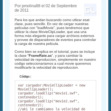
Por pmolina88 el 02 de Septiembre
de 2011
Para los que andan buscando como utlizar esat
clase, pues sencillo. En vez de cargar nuestras
películas con "loadMovie", pues tendremos que
utilizar la clase MovieClipLoader, que usa una
forma más elegante para cargar archivos externos
y provee de disparadores de eventos para controlar
la carga de nuestra pelicula.
Como bien se explica en el tutorial, pues se incluye
la clase "
FrameRate.as
", y para cambiar la
velocidad de reproduccion, simplemente en nuestro
codigo seleccionariamos a cual movie queremos
modificarle la velocidad de reproduccion.
Código :
var cargador:MovieClipLoader = new 
MovieClipLoader(); 

cargador.loadClip("movie1.swf", 
contenedor1); 

cargador.loadClip("movie2.swf", 
contenedor2); 

//aki le cambiamos la velocidad de 