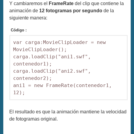
Y cambiaremos el
FrameRate
del clip que contiene la
animación de
12 fotogramas por segundo
de la
siguiente manera:
Código :
var carga:MovieClipLoader = new 
MovieClipLoader();

carga.loadClip("ani1.swf", 
contenedor1);

carga.loadClip("ani2.swf", 
contenedor2);

ani1 = new FrameRate(contenedor1, 
12); 
El resultado es que la animación mantiene la velocidad
de fotogramas original.