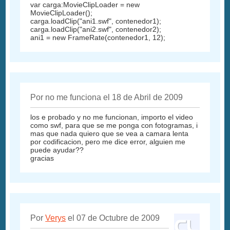
var carga:MovieClipLoader = new
MovieClipLoader();
carga.loadClip("ani1.swf", contenedor1);
carga.loadClip("ani2.swf", contenedor2);
ani1 = new FrameRate(contenedor1, 12);
Por no me funciona el 18 de Abril de 2009
los e probado y no me funcionan, importo el video
como swf, para que se me ponga con fotogramas, i
mas que nada quiero que se vea a camara lenta
por codificacion, pero me dice error, alguien me
puede ayudar??
gracias
Por
Verys
el 07 de Octubre de 2009