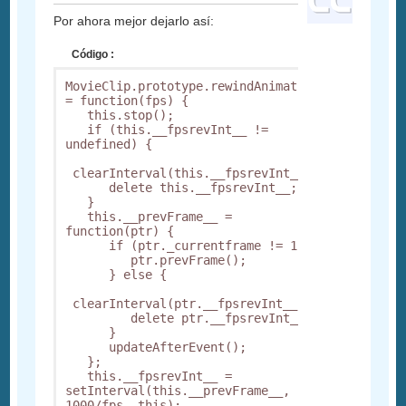
Por ahora mejor dejarlo así:
Código :
MovieClip.prototype.rewindAnimation 
= function(fps) {

   this.stop();

   if (this.__fpsrevInt__ != 
undefined) {

 clearInterval(this.__fpsrevInt__);

      delete this.__fpsrevInt__;

   }

   this.__prevFrame__ = 
function(ptr) {

      if (ptr._currentframe != 1) {

         ptr.prevFrame();

      } else {

 clearInterval(ptr.__fpsrevInt__);

         delete ptr.__fpsrevInt__;

      }

      updateAfterEvent();

   };

   this.__fpsrevInt__ = 
setInterval(this.__prevFrame__, 
1000/fps, this);
