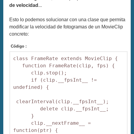
de velocidad
...
Esto lo podemos solucionar con una clase que permita
modificar la velocidad de fotogramas de un MovieClip
concreto:
Código :
class FrameRate extends MovieClip {

   function FrameRate(clip, fps) {

      clip.stop();

      if (clip.__fpsInt__ != 
undefined) {

 clearInterval(clip.__fpsInt__);

         delete clip.__fpsInt__;

      }

      clip.__nextFrame__ = 
function(ptr) {
