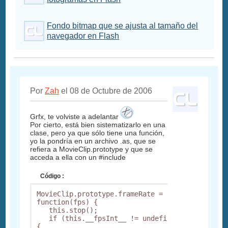
Fondo bitmap que se ajusta al tamaño del
navegador en Flash
Por
Zah
el 08 de Octubre de 2006
Grfx, te volviste a adelantar
Por cierto, está bien sistematizarlo en una
clase, pero ya que sólo tiene una función,
yo la pondría en un archivo .as, que se
refiera a MovieClip.prototype y que se
acceda a ella con un #include
Código :
MovieClip.prototype.frameRate = 
function(fps) {

   this.stop();

   if (this.__fpsInt__ != undefined) 
{
