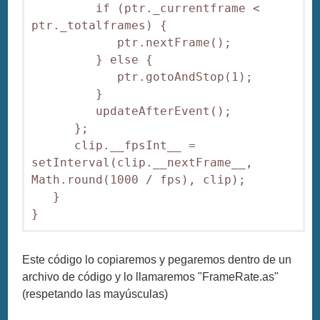
         if (ptr._currentframe < 
ptr._totalframes) {

            ptr.nextFrame();

         } else {

            ptr.gotoAndStop(1);

         }

         updateAfterEvent();

      };

      clip.__fpsInt__ = 
setInterval(clip.__nextFrame__, 
Math.round(1000 / fps), clip);

   }

}
Este código lo copiaremos y pegaremos dentro de un
archivo de código y lo llamaremos "FrameRate.as"
(respetando las mayúsculas)