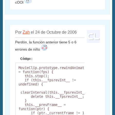
cOOl
Por
Zah
el 24 de Octubre de 2006
Perdón, la función anterior tiene 5 o 6
errores de niño
Código :
MovieClip.prototype.rewindAnimation 
= function(fps) {

   this.stop();

   if (this.__fpsrevInt__ != 
undefined) {

 clearInterval(this.__fpsrevInt__);

      delete this.__fpsrevInt__;

   }

   this.__prevFrame__ = 
function(ptr) {

      if (ptr._currentframe != 1) {
