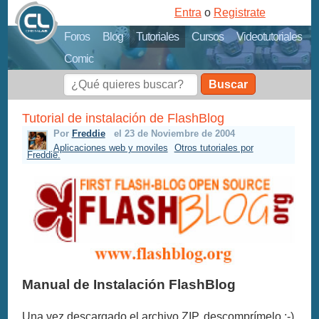
Entra
o
Registrate
Foros
Blog
Tutoriales
Cursos
Videotutoriales
Comic
Buscar
Tutorial de instalación de FlashBlog
Por
Freddie
el 23 de Noviembre de 2004
Aplicaciones web y moviles
Otros tutoriales por
Freddie.
Manual de Instalación FlashBlog
Una vez descargado el archivo ZIP, descomprímelo ;-) ,