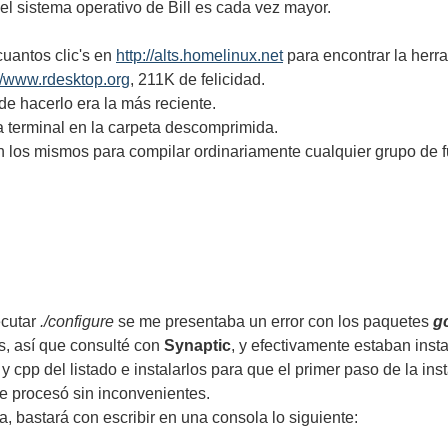
el sistema operativo de Bill es cada vez mayor.
uantos clic's en
http://alts.homelinux.net
para encontrar la herr
://www.rdesktop.org
, 211K de felicidad.
e hacerlo era la más reciente.
a terminal en la carpeta descomprimida.
án los mismos para compilar ordinariamente cualquier grupo de f
ecutar
./configure
se me presentaba un error con los paquetes
g
s, así que consulté con
Synaptic
, y efectivamente estaban inst
 y cpp del listado e instalarlos para que el primer paso de la i
se procesó sin inconvenientes.
a, bastará con escribir en una consola lo siguiente: