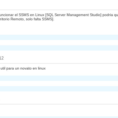
 funcionar el SSMS en Linux [SQL Server Management Studio] podria quit
itorio Remoto, solo falta SSMS].
12
til para un novato en linux
2