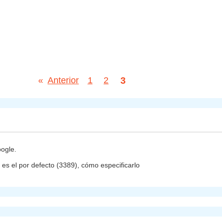
3
«
Anterior
1
2
oogle.
o es el por defecto (3389), cómo especificarlo