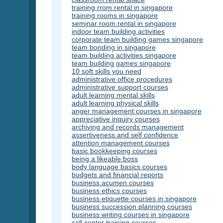
training rrom rental in singapore
training rooms in singapore
seminar room rental in singapore
indoor team building activities
corporate team building games singapore
team bonding in singapore
team building activities singapore
team building games singapore
10 soft skills you need
administrative office procedures
administrative support courses
adult learning mental skills
adult learning physical skills
anger management courses in singapore
appreciative inquiry courses
archiving and records management
assertiveness and self confidence
attention management courses
basic bookkeeping courses
being a likeable boss
body language basics courses
budgets and financial reports
business acumen courses
business ethics courses
business etiquette courses in singapore
business succession planning courses
business writing courses in singapore
call center training courses