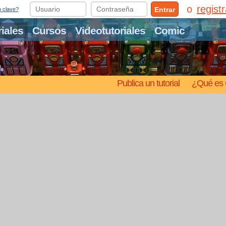
regist
Entrar
o clave?
riales
Cursos
Videotutoriales
Comic
Publica un tutorial
¿Qué es 