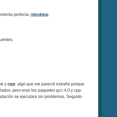
amienta perfecta:
rdesktop
.
uentes:
cc
y
cpp
, algo que me pareció extraño porque
alados, pero eran los paquetes gcc-4.0 y cpp-
nstalación se ejecutara sin problemas. Seguido