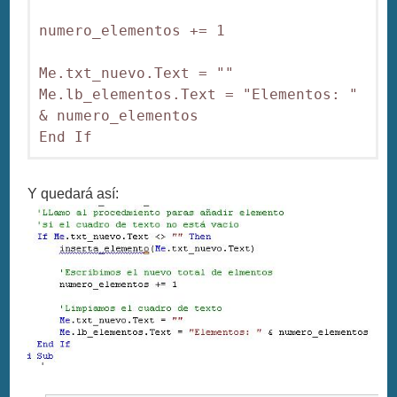
numero_elementos += 1

Me.txt_nuevo.Text = ""

Me.lb_elementos.Text = "Elementos: " 
& numero_elementos

End If
Y quedará así: