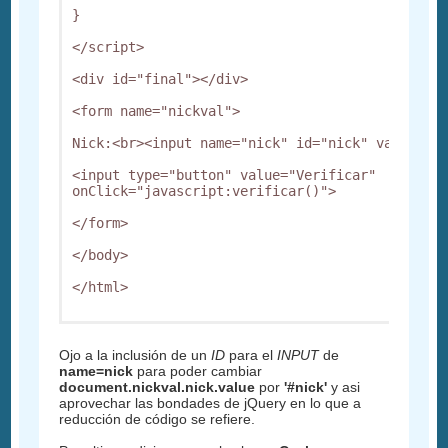
} 

</script> 

<div id="final"></div> 

<form name="nickval"> 

Nick:<br><input name="nick" id="nick" value="An
<input type="button" value="Verificar" 
onClick="javascript:verificar()"> 

</form> 

</body> 

</html> 

Ojo a la inclusión de un
ID
para el
INPUT
de
name=nick
para poder cambiar
document.nickval.nick.value
por
'#nick'
y asi
aprovechar las bondades de jQuery en lo que a
reducción de código se refiere.