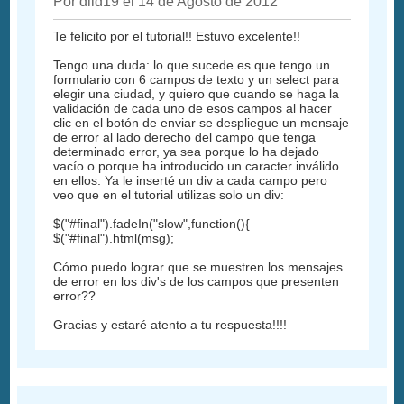
Por dild19 el 14 de Agosto de 2012
Te felicito por el tutorial!! Estuvo excelente!!
Tengo una duda: lo que sucede es que tengo un
formulario con 6 campos de texto y un select para
elegir una ciudad, y quiero que cuando se haga la
validación de cada uno de esos campos al hacer
clic en el botón de enviar se despliegue un mensaje
de error al lado derecho del campo que tenga
determinado error, ya sea porque lo ha dejado
vacío o porque ha introducido un caracter inválido
en ellos. Ya le inserté un div a cada campo pero
veo que en el tutorial utilizas solo un div:
$("#final").fadeIn("slow",function(){
$("#final").html(msg);
Cómo puedo lograr que se muestren los mensajes
de error en los div's de los campos que presenten
error??
Gracias y estaré atento a tu respuesta!!!!