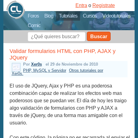
Entra
o
Registrate
Foros
Blog
Tutoriales
Cursos
Videotutoriales
Comic
Buscar
Validar formularios HTML con PHP, AJAX y
JQuery
Por
Xer0s
el 29 de Noviembre de 2010
PHP, MySQL y Servidor
Otros tutoriales por
Xer0s.
El uso de JQuery, Ajax y PHP es una poderosa
combinación capaz de realizar los efectos web mas
poderosos que se puedan ver. El día de hoy les traigo
algo validación de formularios con PHP y AJAX a
través de jQuery, de una forma mas amigable con el
usuario.
Con este código, la página no es recargada al enviar el