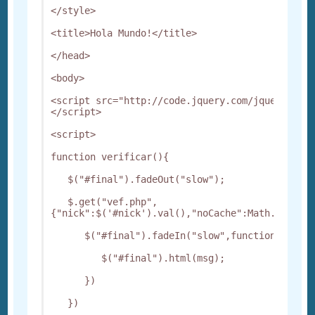
</style> 

<title>Hola Mundo!</title> 

</head> 

<body> 

<script src="http://code.jquery.com/jquery-1.4
</script> 

<script> 

function verificar(){ 

   $("#final").fadeOut("slow"); 

   $.get("vef.php",
{"nick":$('#nick').val(),"noCache":Math.random()
      $("#final").fadeIn("slow",function(){ 

         $("#final").html(msg); 

      }) 

   }) 
