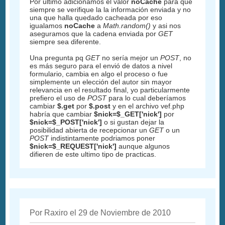
Por ultimo adicionamos el valor
noCache
para que
siempre se verifique la la información enviada y no
una que halla quedado cacheada por eso
igualamos
noCache
a
Math.random()
y asi nos
aseguramos que la cadena enviada por
GET
siempre sea diferente.
Una pregunta pq
GET
no sería mejor un
POST
, no
es más seguro para el envió de datos a nivel
formulario, cambia en algo el proceso o fue
simplemente un elección del autor sin mayor
relevancia en el resultado final, yo particularmente
prefiero el uso de
POST
para lo cual deberíamos
cambiar
$.get
por
$.post
y en el archivo vef.php
habría que cambiar
$nick=$_GET['nick']
por
$nick=$_POST['nick']
o si gustan dejar la
posibilidad abierta de recepcionar un
GET
o un
POST
indistintamente podriamos poner
$nick=$_REQUEST['nick']
aunque algunos
difieren de este ultimo tipo de practicas.
Por Raxiro el 29 de Noviembre de 2010