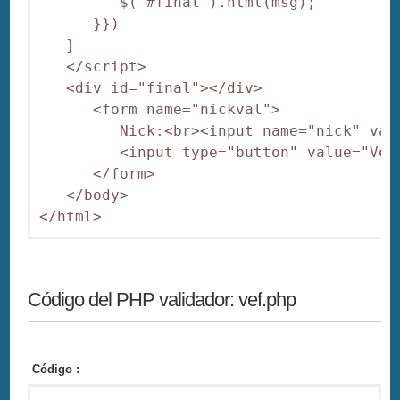
         $("#final").html(msg);

      }})

   }

   </script>

   <div id="final"></div>

      <form name="nickval">

         Nick:<br><input name="nick" valu
         <input type="button" value="Ver
      </form>

   </body>

Código del PHP validador: vef.php
Código :