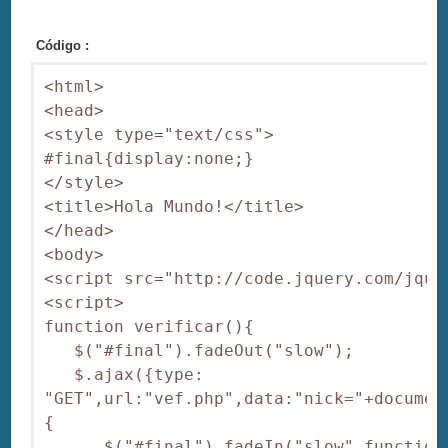
Código :
<html>

<head>

<style type="text/css">

#final{display:none;}

</style>

<title>Hola Mundo!</title>

</head>

<body>

<script src="http://code.jquery.com/jque
<script>

function verificar(){

   $("#final").fadeOut("slow");

   $.ajax({type: 
"GET",url:"vef.php",data:"nick="+documen
{

      $("#final").fadeIn("slow",function(