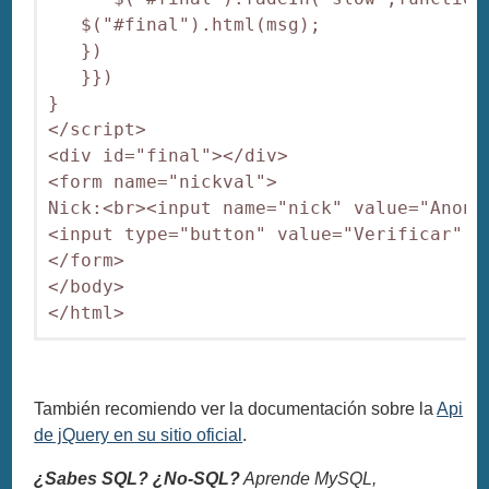
   $("#final").html(msg);

   })

   }})

}

</script>

<div id="final"></div>

<form name="nickval">

Nick:<br><input name="nick" value="Anonim
<input type="button" value="Verificar" o
</form>

</body>

También recomiendo ver la documentación sobre la
Api
de jQuery en su sitio oficial
.
¿Sabes SQL? ¿No-SQL?
Aprende MySQL,