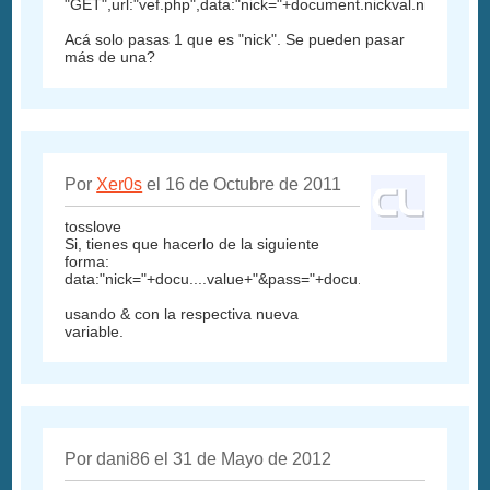
"GET",url:"vef.php",data:"nick="+document.nickval.nick.value
Acá solo pasas 1 que es "nick". Se pueden pasar
más de una?
Por
Xer0s
el 16 de Octubre de 2011
tosslove
Si, tienes que hacerlo de la siguiente
forma:
data:"nick="+docu....value+"&pass="+docu....value
usando & con la respectiva nueva
variable.
Por dani86 el 31 de Mayo de 2012