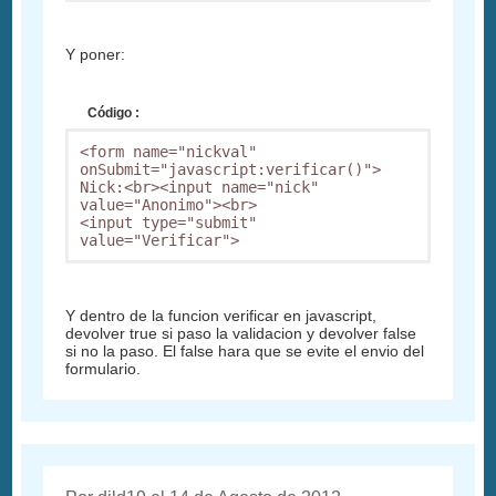
Y poner:
Código :
<form name="nickval" 
onSubmit="javascript:verificar()">

Nick:<br><input name="nick" 
value="Anonimo"><br>

<input type="submit" 
value="Verificar">
Y dentro de la funcion verificar en javascript,
devolver true si paso la validacion y devolver false
si no la paso. El false hara que se evite el envio del
formulario.