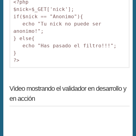
<?php

$nick=$_GET['nick'];

if($nick == "Anonimo"){

   echo "Tu nick no puede ser 
anonimo!";

} else{

   echo "Has pasado el filtro!!!";

}

?>
Video mostrando el validador en desarrollo y
en acción