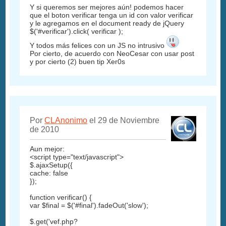
Y si queremos ser mejores aún! podemos hacer
que el boton verificar tenga un id con valor verificar
y le agregamos en el document ready de jQuery
$('#verificar').click( verificar );
Y todos más felices con un JS no intrusivo
Por cierto, de acuerdo con NeoCesar con usar post
y por cierto (2) buen tip Xer0s
Por
CLAnonimo
el 29 de Noviembre
de 2010
Aun mejor:
<script type="text/javascript">
$.ajaxSetup({
cache: false
});
function verificar() {
var $final = $('#final').fadeOut('slow');
$.get('vef.php?