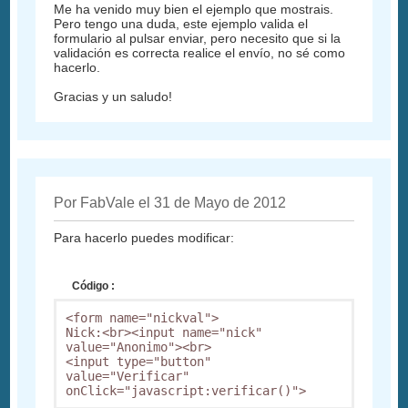
Me ha venido muy bien el ejemplo que mostrais.
Pero tengo una duda, este ejemplo valida el
formulario al pulsar enviar, pero necesito que si la
validación es correcta realice el envío, no sé como
hacerlo.
Gracias y un saludo!
Por FabVale el 31 de Mayo de 2012
Para hacerlo puedes modificar:
Código :
<form name="nickval">

Nick:<br><input name="nick" 
value="Anonimo"><br>

<input type="button" 
value="Verificar" 
onClick="javascript:verificar()">