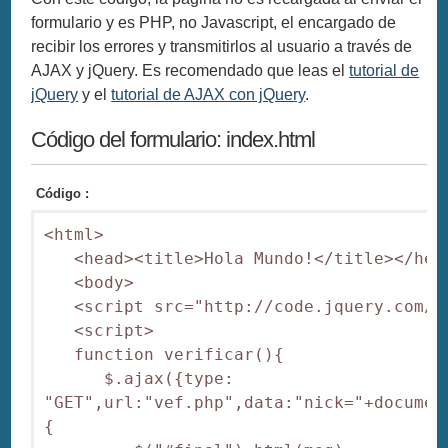
formulario y es PHP, no Javascript, el encargado de
recibir los errores y transmitirlos al usuario a través de
AJAX y jQuery. Es recomendado que leas el
tutorial de
jQuery
y el
tutorial de AJAX con jQuery
.
Código del formulario: index.html
Código :
<html>

   <head><title>Hola Mundo!</title></head
   <body>

   <script src="http://code.jquery.com/j
   <script>

   function verificar(){

      $.ajax({type: 
"GET",url:"vef.php",data:"nick="+documen
{
