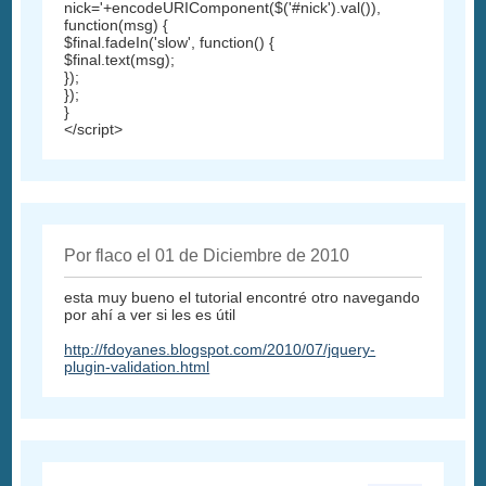
nick='+encodeURIComponent($('#nick').val()),
function(msg) {
$final.fadeIn('slow', function() {
$final.text(msg);
});
});
}
</script>
Por flaco el 01 de Diciembre de 2010
esta muy bueno el tutorial encontré otro navegando
por ahí a ver si les es útil
http://fdoyanes.blogspot.com/2010/07/jquery-
plugin-validation.html