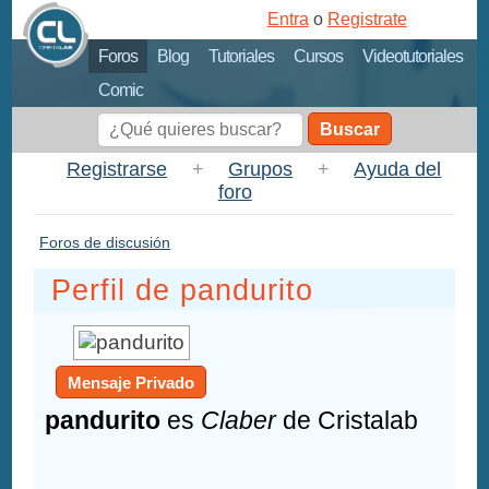
Entra
o
Registrate
Foros
Blog
Tutoriales
Cursos
Videotutoriales
Comic
Buscar
Registrarse
+
Grupos
+
Ayuda del
foro
Foros de discusión
Perfil de pandurito
Mensaje Privado
pandurito
es
Claber
de Cristalab