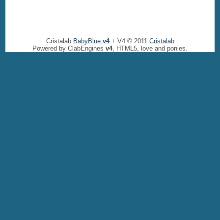
Cristalab
BabyBlue
v4
+ V4 © 2011
Cristalab
Powered by ClabEngines
v4
, HTML5, love and ponies.