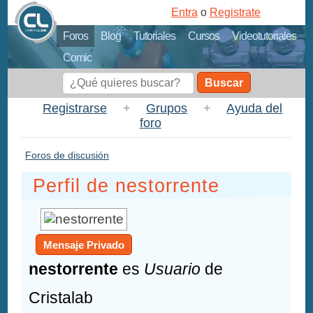
Entra
o
Registrate
Foros
Blog
Tutoriales
Cursos
Videotutoriales
Comic
Buscar
Registrarse
+
Grupos
+
Ayuda del
foro
Foros de discusión
Perfil de nestorrente
Mensaje Privado
nestorrente
es
Usuario
de
Cristalab