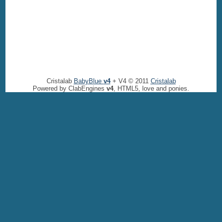
Cristalab
BabyBlue
v4
+ V4 © 2011
Cristalab
Powered by ClabEngines
v4
, HTML5, love and ponies.