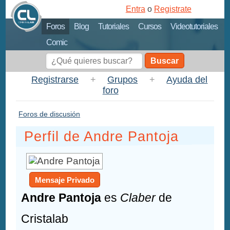
Entra
o
Registrate
Foros
Blog
Tutoriales
Cursos
Videotutoriales
Comic
Buscar
Registrarse
+
Grupos
+
Ayuda del
foro
Foros de discusión
Perfil de Andre Pantoja
Mensaje Privado
Andre Pantoja
es
Claber
de
Cristalab