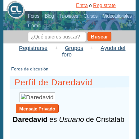
Entra
o
Registrate
Foros
Blog
Tutoriales
Cursos
Videotutoriales
Comic
Buscar
Registrarse
+
Grupos
+
Ayuda del
foro
Foros de discusión
Perfil de Daredavid
Mensaje Privado
Daredavid
es
Usuario
de Cristalab