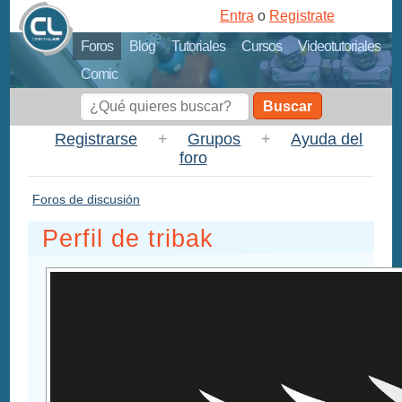
Entra
o
Registrate
Foros
Blog
Tutoriales
Cursos
Videotutoriales
Comic
Buscar
Registrarse
+
Grupos
+
Ayuda del
foro
Foros de discusión
Perfil de tribak