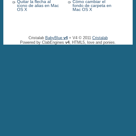
Quitar la flecha al
Cómo cambiar el
icono de alias en Mac
fondo de carpeta en
OS X
Mac OS X
Cristalab
BabyBlue
v4
+ V4 © 2011
Cristalab
Powered by ClabEngines
v4
, HTML5, love and ponies.