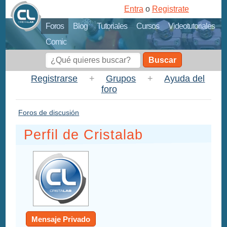
Entra
o
Registrate
Foros
Blog
Tutoriales
Cursos
Videotutoriales
Comic
Buscar
Registrarse
+
Grupos
+
Ayuda del
foro
Foros de discusión
Perfil de Cristalab
Mensaje Privado