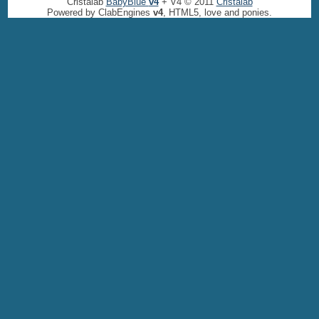
Cristalab
BabyBlue
v4
+ V4 © 2011
Cristalab
Powered by ClabEngines
v4
, HTML5, love and ponies.