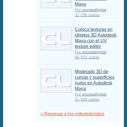
Maya
Por
arumadigital
31,290 visitas
Coloca texturas en
objetos 3D Autodesk
Maya con el UV
texture editor
Por
arumadigital
46,933 visitas
Modelado 3D de
curvas y superficies
nurbs en Autodesk
Maya
Por
arumadigital
21,589 visitas
« Regresar a los videotutoriales