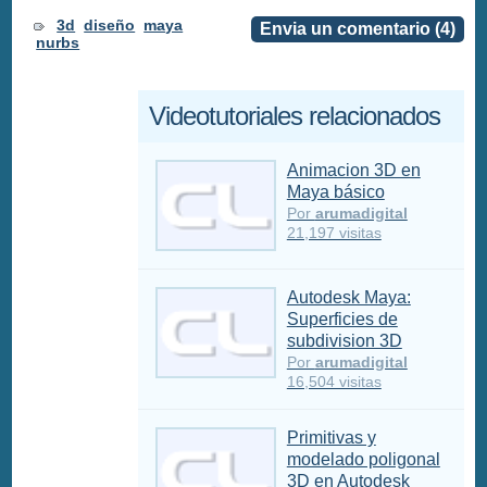
3d
diseño
maya
Envia un comentario (4)
nurbs
Videotutoriales relacionados
Animacion 3D en
Maya básico
Por
arumadigital
21,197 visitas
Autodesk Maya:
Superficies de
subdivision 3D
Por
arumadigital
16,504 visitas
Primitivas y
modelado poligonal
3D en Autodesk