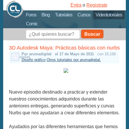
Entra
o
Registrate
Foros
Blog
Tutoriales
Cursos
Videotutoriales
Comic
Buscar
3D Autodesk Maya: Prácticas básicas con nurbs
Por arumadigital
el 17 de Mayo de 2011
con 18,168
visitas
Diseño gráfico
Otros tutoriales por arumadigital.
Nuevo episodio destinado a practicar y extender
nuestros conocimientos adquiridos durante las
anteriores entregas, generando superficies y curvas
Nurbs que nos ayudaran a crear diferentes elementos.
Ayudados por las diferentes herramientas que hemos