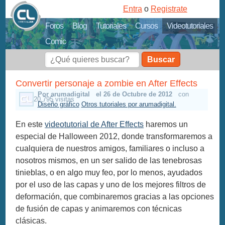
Entra
o
Registrate
Foros
Blog
Tutoriales
Cursos
Videotutoriales
Comic
Buscar
Convertir personaje a zombie en After Effects
Por arumadigital
el 26 de Octubre de 2012
con
20,795 visitas
Diseño gráfico
Otros tutoriales por arumadigital.
En este
videotutorial de After Effects
haremos un
especial de Halloween 2012, donde transformaremos a
cualquiera de nuestros amigos, familiares o incluso a
nosotros mismos, en un ser salido de las tenebrosas
tinieblas, o en algo muy feo, por lo menos, ayudados
por el uso de las capas y uno de los mejores filtros de
deformación, que combinaremos gracias a las opciones
de fusión de capas y animaremos con técnicas
clásicas.