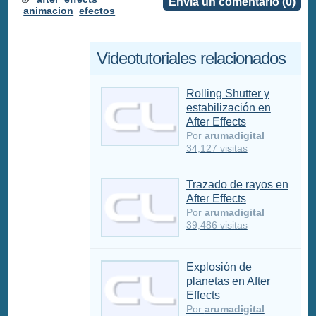
Envia un comentario (0)
animacion
efectos
Videotutoriales relacionados
Rolling Shutter y
estabilización en
After Effects
Por
arumadigital
34,127 visitas
Trazado de rayos en
After Effects
Por
arumadigital
39,486 visitas
Explosión de
planetas en After
Effects
Por
arumadigital