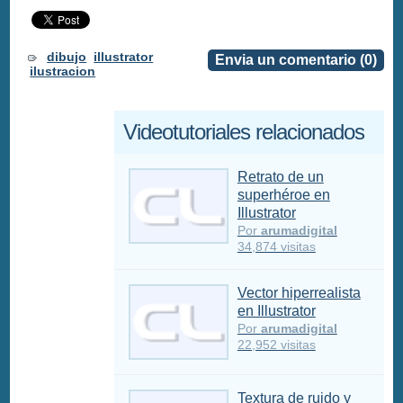
dibujo
illustrator
Envia un comentario (0)
ilustracion
Videotutoriales relacionados
Retrato de un
superhéroe en
Illustrator
Por
arumadigital
34,874 visitas
Vector hiperrealista
en Illustrator
Por
arumadigital
22,952 visitas
Textura de ruido y