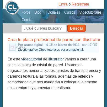
Entra
o
Registrate
Foros
Blog
Tutoriales
Cursos
Videotutoriales
Comic
Buscar
Crea tu placa profesional de pared con Illustrator
Por arumadigital
el 15 de Marzo de 2012
con 17,907
visitas
Diseño gráfico
Otros tutoriales por arumadigital.
En este
videotutorial
de
Illustrator
vamos a crear una
sencilla placa de cristal de pared. Usaremos
degradados personalizados, ajustes de transparencia y
daremos textura a las formas, además de reflejos y
sombreados que nos ayudarán a colocar el elemento
en su entorno y aumentar el realismo.