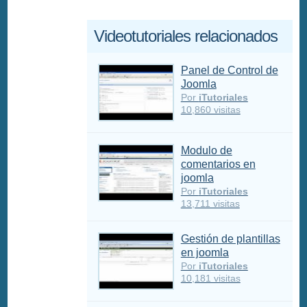
Videotutoriales relacionados
Panel de Control de
Joomla
Por
iTutoriales
10,860 visitas
Modulo de
comentarios en
joomla
Por
iTutoriales
13,711 visitas
Gestión de plantillas
en joomla
Por
iTutoriales
10,181 visitas