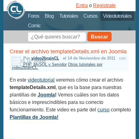
Entra
o
Registrate
Foros
Blog
Tutoriales
Cursos
Videotutoriales
Comic
Buscar
Crear el archivo templateDetails.xml en Joomla
Por
video2brainCL
el 14 de Noviembre de 2011
con
15,147 visitas
PHP, MySQL y Servidor
Otros tutoriales por
video2brainCL.
En este
videotutorial
veremos cómo crear el archivo
templateDetails.xml
, que es la base para nuestras
plantillas de
Joomla
!
Vemos cuáles son los datos
básicos e imprescindibles para su correcto
funcionamiento. Este video es parte del
curso
completo
Plantillas de Joomla!