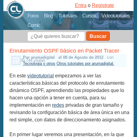
Entra
o
Registrate
Foros
Blog
Tutoriales
Cursos
Videotutoriales
Comic
Buscar
Enrutamiento OSPF básico en Packet Tracer
Por arumadigital
el 08 de Agosto de 2012
con
30,744 visitas
Tecnologia y otros
Otros tutoriales por arumadigital.
En este
videotutorial
empezamos a ver las
características básicas del protocolo de enrutamiento
dinámico OSPF, aprendiendo las propiedades que lo
hacen una opción a tener en cuenta, para su
implementación en
redes
privadas de gran tamaño y
revisando la configuración básica de área única en una
red simple, con datos de direccionamiento asignados.
En primer lugar veremos una presentación, en la que