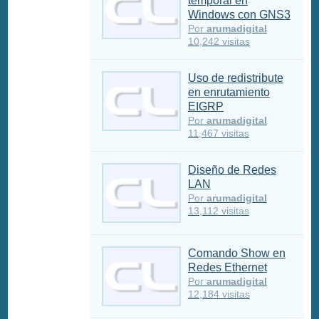
temporal en
Windows con GNS3
Por
arumadigital
10,242 visitas
Uso de redistribute
en enrutamiento
EIGRP
Por
arumadigital
11,467 visitas
Diseño de Redes
LAN
Por
arumadigital
13,112 visitas
Comando Show en
Redes Ethernet
Por
arumadigital
12,184 visitas