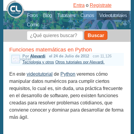
Entra
o
Registrate
Foros
Blog
Tutoriales
Cursos
Videotutoriales
Comic
Buscar
Funciones matemáticas en Python
Por
Alevardi
el 24 de Julio de 2012
con 11,126
visitas
Tecnologia y otros
Otros tutoriales por Alevardi.
En este
videotutorial
de
Python
veremos cómo
manipular datos numéricos para cumplir ciertos
requisitos, lo cual es, sin duda, una práctica frecuente
en el desarrollo de software, pero existen funciones
creadas para resolver problemas cotidianos, que
conviene conocer y dominar para desarrollar de forma
más ágil.