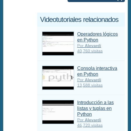
Videotutoriales relacionados
Operadores lógicos
en Python
Por
Alevardi
40,760 visitas
Consola interactiva
en Python
Por
Alevardi
13,588 visitas
Introducción a las
listas y tuplas en
Python
Por
Alevardi
46,720 visitas