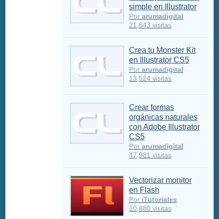
simple en Illustrator
Por
arumadigital
21,643 visitas
Crea tu Monster Kit
en Illustrator CS5
Por
arumadigital
13,524 visitas
Crear formas
orgánicas naturales
con Adobe Illustrator
CS5
Por
arumadigital
47,981 visitas
Vectorizar monitor
en Flash
Por
iTutoriales
10,880 visitas