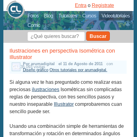
Entra
o
Registrate
Foros
Blog
Tutoriales
Cursos
Videotutoriales
Comic
Buscar
Ilustraciones en perspectiva Isométrica con
Illustrator
Por arumadigital
el 11 de Agosto de 2011
con
35,093 visitas
Diseño gráfico
Otros tutoriales por arumadigital.
Si alguna vez te has preguntado como realizar esas
preciosas
ilustraciones
Isométricas sin complicadas
reglas de perspectiva, con tres sencillos pasos y
nuestro inseparable
Illustrator
comprobaremos cuan
sencillo puede ser.
Usando una combinación simple de herramientas de
transformación y rotación en determinados ángulos