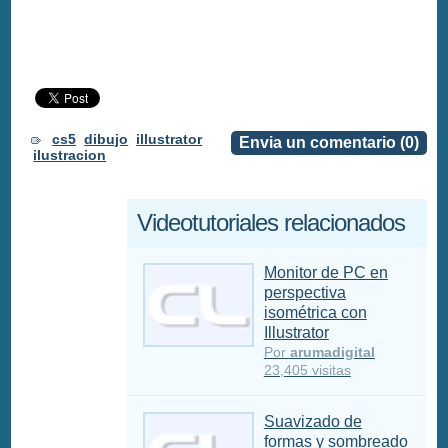
cs5
dibujo
illustrator
Envia un comentario (0)
ilustracion
Videotutoriales relacionados
Monitor de PC en
perspectiva
isométrica con
Illustrator
Por
arumadigital
23,405 visitas
Suavizado de
formas y sombreado