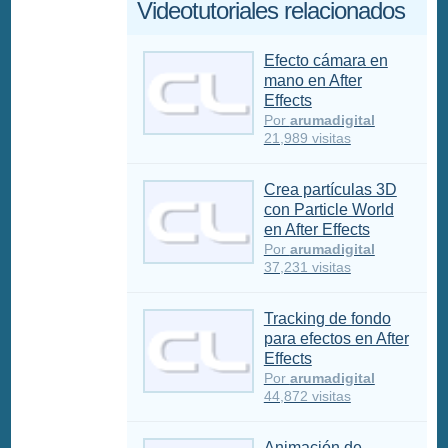
Videotutoriales relacionados
Efecto cámara en
mano en After
Effects
Por
arumadigital
21,989 visitas
Crea partículas 3D
con Particle World
en After Effects
Por
arumadigital
37,231 visitas
Tracking de fondo
para efectos en After
Effects
Por
arumadigital
44,872 visitas
Animación de