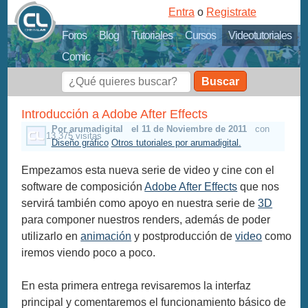
Entra
o
Registrate
Foros
Blog
Tutoriales
Cursos
Videotutoriales
Comic
Buscar
Introducción a Adobe After Effects
Por arumadigital
el 11 de Noviembre de 2011
con
13,375 visitas
Diseño gráfico
Otros tutoriales por arumadigital.
Empezamos esta nueva serie de video y cine con el
software de composición
Adobe After Effects
que nos
servirá también como apoyo en nuestra serie de
3D
para componer nuestros renders, además de poder
utilizarlo en
animación
y postproducción de
video
como
iremos viendo poco a poco.
En esta primera entrega revisaremos la interfaz
principal y comentaremos el funcionamiento básico de