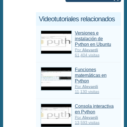
Videotutoriales relacionados
Versiones e
instalación de
Python en Ubuntu
Por
Alevardi
61,404 visitas
Funciones
matemáticas en
Python
Por
Alevardi
11,130 visitas
Consola interactiva
en Python
Por
Alevardi
13,593 visitas