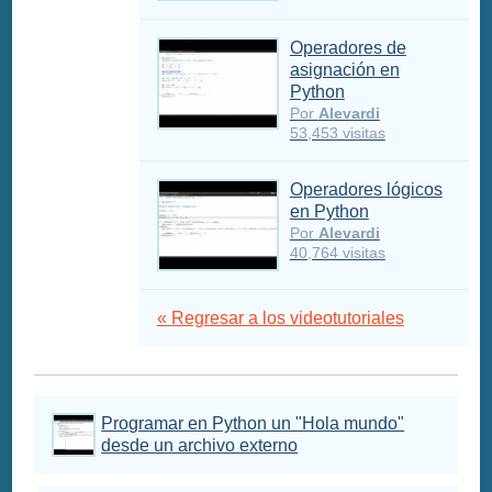
Operadores de
asignación en
Python
Por
Alevardi
53,453 visitas
Operadores lógicos
en Python
Por
Alevardi
40,764 visitas
« Regresar a los videotutoriales
Programar en Python un "Hola mundo"
desde un archivo externo