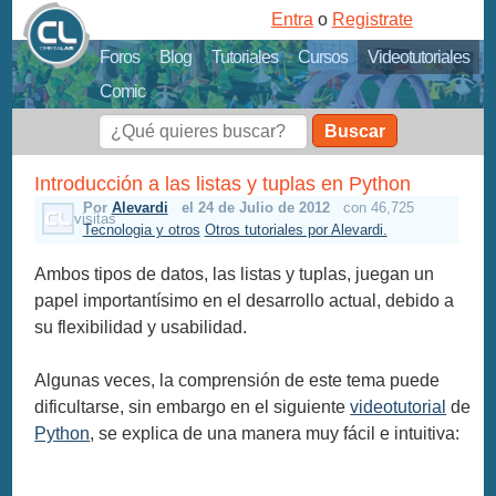
Entra
o
Registrate
Foros
Blog
Tutoriales
Cursos
Videotutoriales
Comic
Buscar
Introducción a las listas y tuplas en Python
Por
Alevardi
el 24 de Julio de 2012
con 46,725
visitas
Tecnologia y otros
Otros tutoriales por Alevardi.
Ambos tipos de datos, las listas y tuplas, juegan un
papel importantísimo en el desarrollo actual, debido a
su flexibilidad y usabilidad.
Algunas veces, la comprensión de este tema puede
dificultarse, sin embargo en el siguiente
videotutorial
de
Python
, se explica de una manera muy fácil e intuitiva: