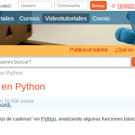
regist
Entrar
o clave?
riales
Cursos
Videotutoriales
Comic
Publica un tutorial
¿Qué es 
en Python
 en Python
n 10,406 visitas
vardi.
nejo de cadenas" en
Python
, analizando algunas funciones básic