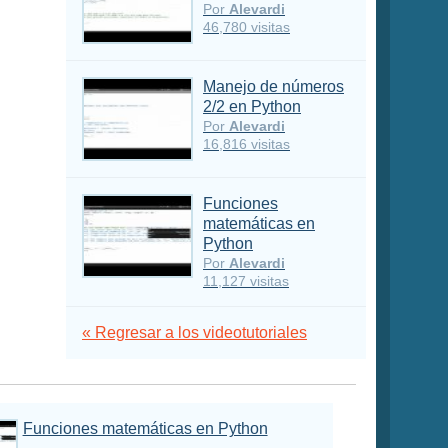
Por
Alevardi
46,780 visitas
Manejo de números
2/2 en Python
Por
Alevardi
16,816 visitas
Funciones
matemáticas en
Python
Por
Alevardi
11,127 visitas
« Regresar a los videotutoriales
Funciones matemáticas en Python