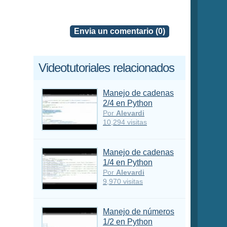
Envia un comentario (0)
Videotutoriales relacionados
Manejo de cadenas
2/4 en Python
Por
Alevardi
10,294 visitas
Manejo de cadenas
1/4 en Python
Por
Alevardi
9,970 visitas
Manejo de números
1/2 en Python