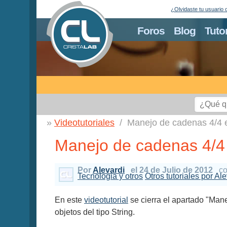
¿Olvidaste tu usuario 
Foros
Blog
Tuto
Videotutoriales
Manejo de cadenas 4/4 
Manejo de cadenas 4/4
Por
Alevardi
el 24 de Julio de 2012
co
Tecnologia y otros
Otros tutoriales por Ale
En este
videotutorial
se cierra el apartado "Ma
objetos del tipo String.