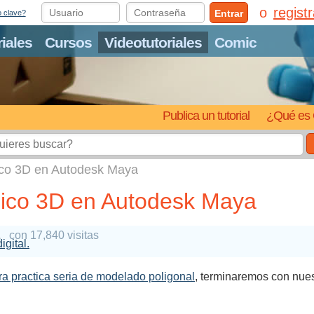
regist
Entrar
o clave?
riales
Cursos
Videotutoriales
Comic
Publica un tutorial
¿Qué es 
ico 3D en Autodesk Maya
sico 3D en Autodesk Maya
1
con 17,840 visitas
igital.
ra practica seria de modelado poligonal
, terminaremos con nuest