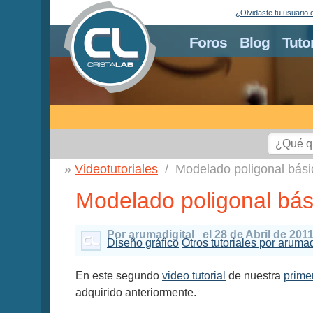
¿Olvidaste tu usuario 
Foros
Blog
Tuto
Videotutoriales
Modelado poligonal bás
Modelado poligonal bá
Por arumadigital
el 28 de Abril de 201
Diseño gráfico
Otros tutoriales por arumad
En este segundo
video tutorial
de nuestra
prime
adquirido anteriormente.