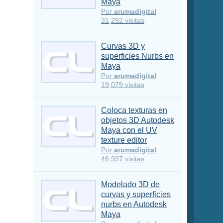
Maya
Por
arumadigital
31,292 visitas
Curvas 3D y
superficies Nurbs en
Maya
Por
arumadigital
19,079 visitas
Coloca texturas en
objetos 3D Autodesk
Maya con el UV
texture editor
Por
arumadigital
46,937 visitas
Modelado 3D de
curvas y superficies
nurbs en Autodesk
Maya