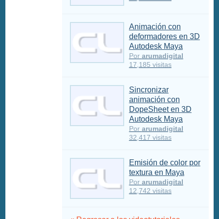
Animación con
deformadores en 3D
Autodesk Maya
Por
arumadigital
17,185 visitas
Sincronizar
animación con
DopeSheet en 3D
Autodesk Maya
Por
arumadigital
32,417 visitas
Emisión de color por
textura en Maya
Por
arumadigital
12,742 visitas