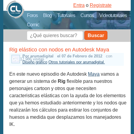
Entra
o
Registrate
Foros
Blog
Tutoriales
Cursos
Videotutoriales
Comic
Buscar
Rig elástico con nodos en Autodesk Maya
Por arumadigital
el 07 de Febrero de 2012
con
17,986 visitas
Diseño gráfico
Otros tutoriales por arumadigital.
En este nuevo episodio de Autodesk
Maya
vamos a
generar un sistema de
Rig
flexible para nuestros
personajes cartoon y otros que necesiten
caracteristicas elásticas con la ayuda de los elementos
que ya hemos estudiado anteriormente y los nodos que
realizarán los cálculos para estirar los conjuntos de
huesos a medida que desplazamos los manejadores
IK.