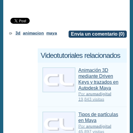
3d
animacion
maya
Envia un comentario (0)
Videotutoriales relacionados
Animación 3D
mediante Driven
Keys y trazados en
Autodesk Maya
Por
arumadigital
19,843 visitas
Tipos de partículas
en Maya
Por
arumadigital
45,897 visitas