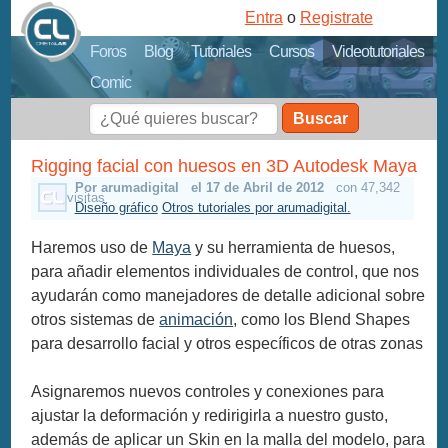
Entra
o
Registrate
Foros
Blog
Tutoriales
Cursos
Videotutoriales
Comic
Buscar
Rigging facial con huesos en 3D Autodesk Maya
Por arumadigital
el 17 de Abril de 2012
con 47,342
visitas
Diseño gráfico
Otros tutoriales por arumadigital.
Haremos uso de
Maya
y su herramienta de huesos,
para añadir elementos individuales de control, que nos
ayudarán como manejadores de detalle adicional sobre
otros sistemas de
animación
, como los Blend Shapes
para desarrollo facial y otros específicos de otras zonas
Asignaremos nuevos controles y conexiones para
ajustar la deformación y redirigirla a nuestro gusto,
además de aplicar un Skin en la malla del modelo, para