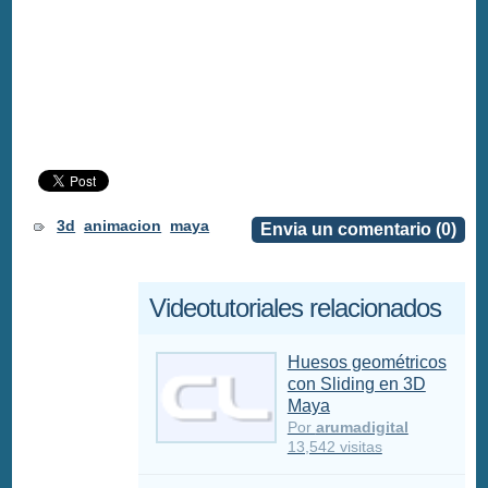
3d
animacion
maya
Envia un comentario (0)
Videotutoriales relacionados
Huesos geométricos
con Sliding en 3D
Maya
Por
arumadigital
13,542 visitas