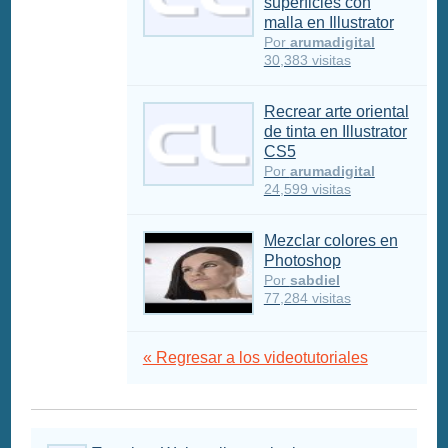
superficies con
malla en Illustrator
Por
arumadigital
30,383 visitas
Recrear arte oriental
de tinta en Illustrator
CS5
Por
arumadigital
24,599 visitas
Mezclar colores en
Photoshop
Por
sabdiel
77,284 visitas
« Regresar a los videotutoriales