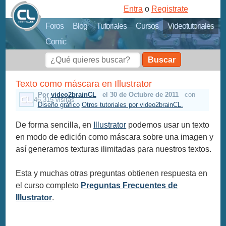
Entra
o
Registrate
Foros
Blog
Tutoriales
Cursos
Videotutoriales
Comic
Buscar
Texto como máscara en Illustrator
Por
video2brainCL
el 30 de Octubre de 2011
con
46,315 visitas
Diseño gráfico
Otros tutoriales por video2brainCL.
De forma sencilla, en
Illustrator
podemos usar un texto
en modo de edición como máscara sobre una imagen y
así generamos texturas ilimitadas para nuestros textos.
Esta y muchas otras preguntas obtienen respuesta en
el curso completo
Preguntas Frecuentes de
Illustrator
.