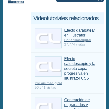
illustrator
Videotutoriales relacionados
Efecto garabatear
en Illustrator
Por
arumadigital
27,774 visitas
Efecto
caleidoscopio y la
secreta copia
progresiva en
Illustrator CS5
Por
arumadigital
50,541 visitas
Generación de
degradados y