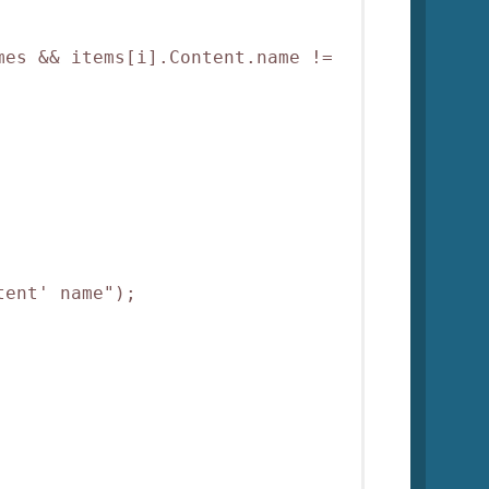
es && items[i].Content.name != 
ent' name");
