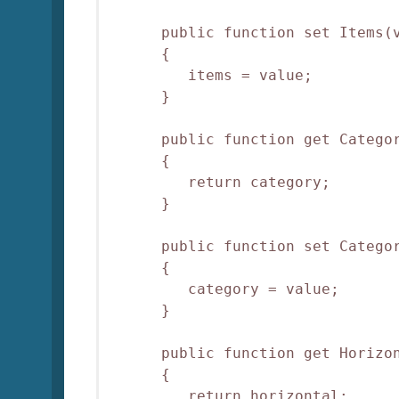
      public function set Items(v
      {

         items = value;

      }      

      public function get Categor
      {

         return category;

      }

      public function set Categor
      {

         category = value;

      }      

      public function get Horizon
      {

         return horizontal;
