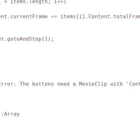
 < items.length; i++)

nt.currentFrame == items[i].Content.totalFram
t.gotoAndStop(1);

rror: The buttons need a MovieClip with 'Cont
:Array
