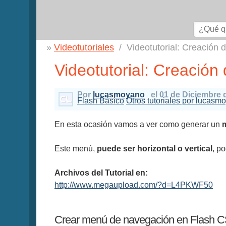
Videotutoriales
Videotutorial: Creación
Videotutorial: Creació
Por
lucasmoyano
el 01 de Diciembre 
Flash Básico
Otros tutoriales por lucasm
En esta ocasión vamos a ver como generar un
Este menú,
puede ser horizontal o vertical
, p
Archivos del Tutorial en:
http://www.megaupload.com/?d=L4PKWF50
Crear menú de navegación en Flash 