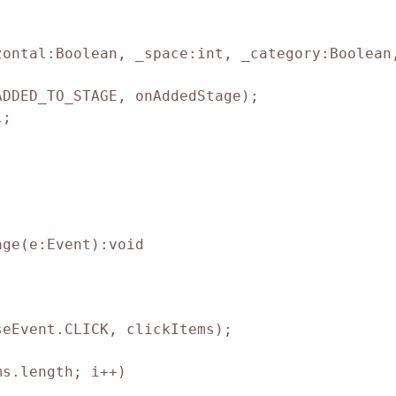
ontal:Boolean, _space:int, _category:Boolean,
DDED_TO_STAGE, onAddedStage);

;

ge(e:Event):void

eEvent.CLICK, clickItems);

s.length; i++)
