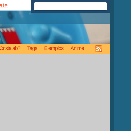
rate
Cristalab?
Tags
Ejemplos
Anime