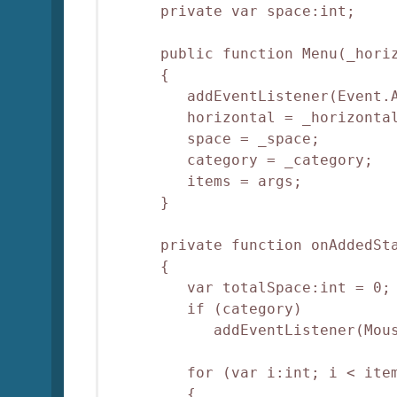
      private var space:int;

      public function Menu(_horiz
      {

         addEventListener(Event.A
         horizontal = _horizontal
         space = _space;

         category = _category;

         items = args;

      }

      private function onAddedSta
      {

         var totalSpace:int = 0;

         if (category)

            addEventListener(Mous
         for (var i:int; i < item
         {
