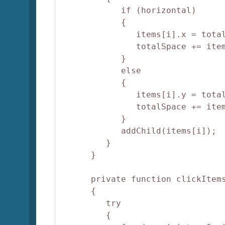
            if (horizontal)

            {

               items[i].x = total
               totalSpace += item
            }

            else

            {

               items[i].y = total
               totalSpace += item
            }

            addChild(items[i]);

         }

      }         

      private function clickItems
      {

         try

         {
