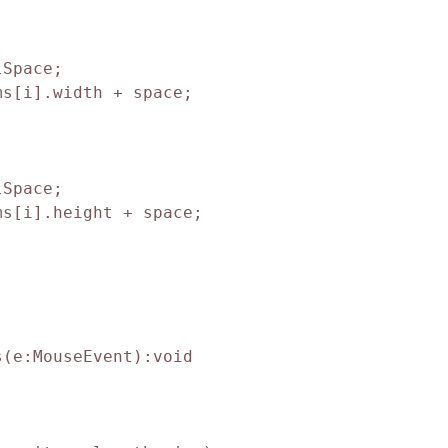
Space;

s[i].width + space;

Space;

s[i].height + space;

(e:MouseEvent):void
