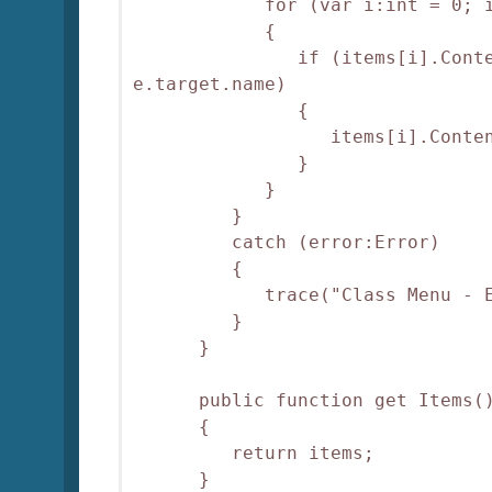
            for (var i:int = 0; i
            {

               if (items[i].Conte
e.target.name)

               {

                  items[i].Conten
               }

            }

         }

         catch (error:Error)

         {

            trace("Class Menu - E
         }

      }

      public function get Items()
      {

         return items;

      }
