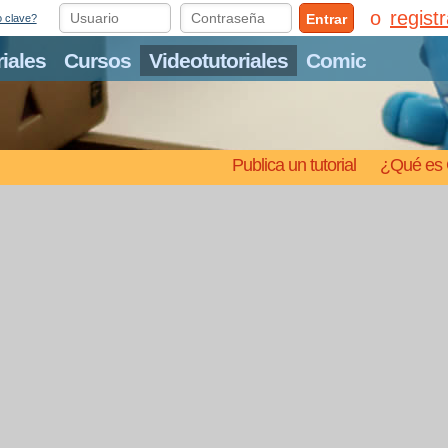
regist
Entrar
o clave?
riales
Cursos
Videotutoriales
Comic
Publica un tutorial
¿Qué es 