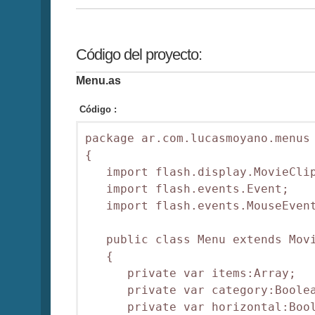
Código del proyecto:
Menu.as
Código :
package ar.com.lucasmoyano.menus

{

   import flash.display.MovieClip
   import flash.events.Event;

   import flash.events.MouseEvent
   public class Menu extends Movi
   {      

      private var items:Array;

      private var category:Boolea
      private var horizontal:Bool