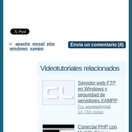
apache
mysql
php
Envia un comentario (4)
windows
xampp
Videotutoriales relacionados
Servidor web FTP
en Windows y
seguridad de
servidores XAMPP
Por
arumadigital
14,748 visitas
Conectar PHP con