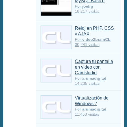
MySQL Básico
Por
joelrg
18,217 visitas
Reloj en PHP, CSS
y AJAX
Por
video2brainCL
30,241 visitas
Captura tu pantalla
en video con
Camstudio
Por
arumadigital
14,235 visitas
Virtualización de
Windows 7
Por
arumadigital
11,463 visitas