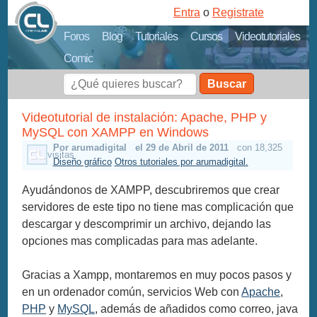
Entra
o
Registrate
Foros
Blog
Tutoriales
Cursos
Videotutoriales
Comic
Buscar
Videotutorial de instalación: Apache, PHP y
MySQL con XAMPP en Windows
Por arumadigital
el 29 de Abril de 2011
con 18,325
visitas
Diseño gráfico
Otros tutoriales por arumadigital.
Ayudándonos de XAMPP, descubriremos que crear
servidores de este tipo no tiene mas complicación que
descargar y descomprimir un archivo, dejando las
opciones mas complicadas para mas adelante.
Gracias a Xampp, montaremos en muy pocos pasos y
en un ordenador común, servicios Web con
Apache
,
PHP
y
MySQL
, además de añadidos como correo, java