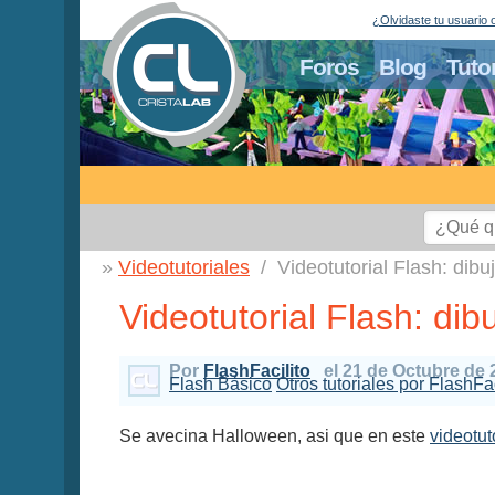
¿Olvidaste tu usuario 
Foros
Blog
Tuto
Videotutoriales
Videotutorial Flash: dib
Videotutorial Flash: di
Por
FlashFacilito
el 21 de Octubre de 
Flash Básico
Otros tutoriales por FlashFac
Se avecina Halloween, asi que en este
videotut