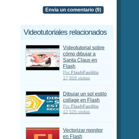
Envia un comentario (9)
Videotutoriales relacionados
Videotutorial sobre
cómo dibujar a
Santa Claus en
Flash
Por
FlashFacilito
17,959 visitas
Dibujar un sol estilo
collage en Flash
Por
FlashFacilito
12,525 visitas
Vectorizar monitor
en Flash