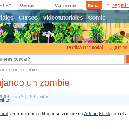
regist
Entrar
o clave?
riales
Cursos
Videotutoriales
Comic
Publica un tutorial
¿Qué es 
ujando un zombie
bujando un zombie
2009
con 26,498 visitas
ilito.
orial
veremos como dibujar un zombie en
Adobe
Flash
con el ap