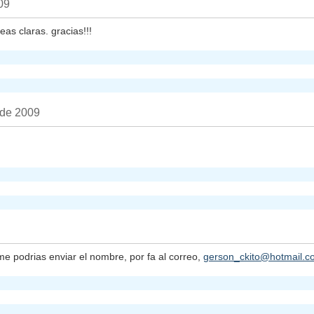
09
s claras. gracias!!!
 de 2009
e podrias enviar el nombre, por fa al correo,
gerson_ckito@hotmail.c