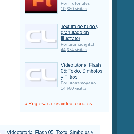
Por
iTutoriales
10,880 visitas
Textura de ruido y
granulado en
Illustrator
Por
arumadigital
44,674 visitas
Videotutorial Flash
05: Texto, Símbolos
y Filtros
Por
lucasmoyano
14,650 visitas
« Regresar a los videotutoriales
Videotutorial Flash 05: Texto, Símbolos y