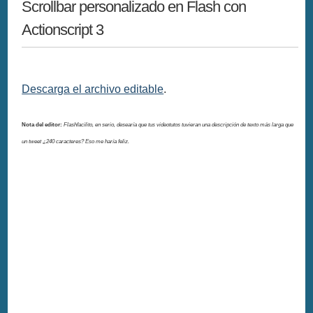
Scrollbar personalizado en Flash con
Actionscript 3
Descarga el archivo editable
.
Nota del editor:
Flashfacilito, en serio, desearía que tus videotutos tuvieran una descripción de texto más larga que
un tweet ¿240 caracteres? Eso me haría feliz.