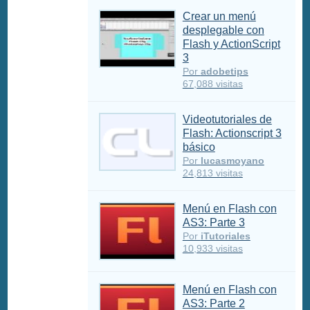
Crear un menú
desplegable con
Flash y ActionScript
3
Por
adobetips
67,088 visitas
Videotutoriales de
Flash: Actionscript 3
básico
Por
lucasmoyano
24,813 visitas
Menú en Flash con
AS3: Parte 3
Por
iTutoriales
10,933 visitas
Menú en Flash con
AS3: Parte 2