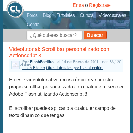
Entra
o
Registrate
Foros
Blog
Tutoriales
Cursos
Videotutoriales
Comic
Buscar
Videotutorial: Scroll bar personalizado con
Actionscript 3
Por
FlashFacilito
el 14 de Enero de 2011
con 36,120
visitas
Flash Básico
Otros tutoriales por FlashFacilito.
En este videotutorial veremos cómo crear nuestro
propio scrollbar personalizado con cualquier diseño en
Adobe Flash utilizando Actionscript 3.
El scrollbar puedes aplicarlo a cualquier campo de
texto dinamico que tengas.