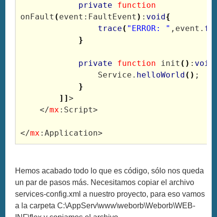
private
function
onFault
(
event:FaultEvent
)
:
void
{
trace
(
"ERROR: "
,event.
fa
}
private
function
 init
(
)
:
void
                Service.
helloWorld
(
)
;

}
]
]
>

    </
mx
:Script>

</
mx
Hemos acabado todo lo que es código, sólo nos queda
un par de pasos más. Necesitamos copiar el archivo
services-config.xml a nuestro proyecto, para eso vamos
a la carpeta C:\AppServ\www\weborb\Weborb\WEB-