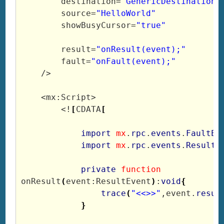
        destination=
"GenericDestination"
        source=
"HelloWorld"
        showBusyCursor=
"true"
        result=
"onResult(event);"
        fault=
"onFault(event);"
    />

    <mx:Script>

        <!
[
CDATA
[
import
mx
.
rpc
.
events
.
FaultEv
import
mx
.
rpc
.
events
.
ResultE
private
function
onResult
(
event:ResultEvent
)
:
void
{
trace
(
"<<>>"
,event.
resul
}