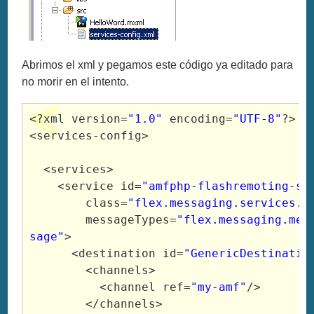
Abrimos el xml y pegamos este código ya editado para
no morir en el intento.
<?xml
version
=
"1.0"
encoding
=
"UTF-8"
?>
<services
-config
>
<services
>
<service
id
=
"amfphp-flashremoting-se
class
=
"flex.messaging.services.R
messageTypes
=
"flex.messaging.mes
sage"
>
<destination
id
=
"GenericDestinatio
<channels
>
<channel
ref
=
"my-amf"
/>
</channels
>