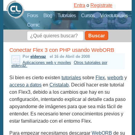
Entra
o
Registrate
Foros
Blog
Tutoriales
Cursos
Videotutoriales
Comic
Buscar
Conectar Flex 3 con PHP usando WebORB
Por
eldervaz
el 16 de Abril de 2008
Aplicaciones web y moviles
Otros tutoriales por
eldervaz.
Si bien es cierto existen
tutoriales
sobre
Flex
,
weborb
y
acceso a datos
en
Cristalab
. Decidí hacer este tutorial
con Flex3, debido a los cambios que hay en su
configuración, intentando explicar al detalle cada paso
apoyandome de imágenes para que sea más fácil de
entender. Es necesario tener conocimientos previos y
estar familiarizado con el entorno Flex.
Para empezar necesitamos descargar
WebORB
de su