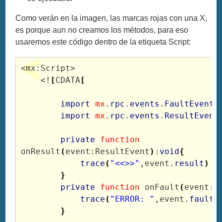
Como verán en la imagen, las marcas rojas con una X,
es porque aun no creamos los métodos, para eso
usaremos este código dentro de la etiqueta Script:
<mx:Script>

    <!
[
CDATA
[
import
mx
.
rpc
.
events
.
FaultEvent
;

import
mx
.
rpc
.
events
.
ResultEvent
;
private
function
onResult
(
event:ResultEvent
)
:
void
{
trace
(
"<<>>"
,event.
result
)
}
private
function
 onFault
(
event:F
trace
(
"ERROR: "
,event.
fault
.
}