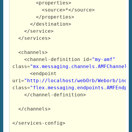
<properties
>
<source
>
*
</source
>
</properties
>
</destination
>
</service
>
</services
>
<channels
>
<channel
-definition 
id
=
"my-amf"
class
=
"mx.messaging.channels.AMFChannel"
<endpoint
uri
=
"http://localhost/webOrb/Weborb/inde
class
=
"flex.messaging.endpoints.AMFEndpo
</channel
-definition
>
</channels
>
</services
-config
>