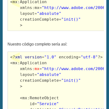
<mx
:Application 

    xmlns:
mx
=
"http://www.adobe.com/2006/
layout
=
"absolute"
creationComplete
=
"init()"
>
Nuestro código completo sería así:
<?
xml
version
=
"1.0"
 encoding=
"utf-8"
?>

<mx:Application 

    xmlns:
mx
=
"http://www.adobe.com/2006/
    layout=
"absolute"
    creationComplete=
"init()"
    >

    <mx:RemoteObject

        id=
"Service"