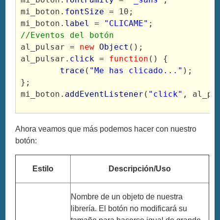
mi_boton.
fontSize
 = 10;
mi_boton.
label
 = 
"CLICAME"
;
//Eventos del botón
al_pulsar = 
new
Object
();
al_pulsar.
click
 = 
function
() {
trace
(
"Me has clicado..."
);
};
mi_boton.
addEventListener
(
"click"
, al_pu
Ahora veamos que más podemos hacer con nuestro
botón:
Estilo
Descripción/Uso
Nombre de un objeto de nuestra
librería. El botón no modificará su