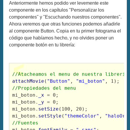
Anteriormente hemos podido ver levemente este
componente en los capítulos "Personalizar los
componentes" y "Escuchando nuestros componentes".
Ahora veremos que otras funciones podemos añadirle
al componente Button. Copia en tu primer fotograma el
código que habíamos hecho, y no olvides poner un
componente botón en tu librería:
//Atacheamos el menu de nuestra librería
attachMovie
(
"Button"
, 
"mi_boton"
, 1);
//Propiedades del menu
mi_boton.
_x
 = 0;
mi_boton.
_y
 = 0;
mi_boton.
setSize
(100, 20);
mi_boton.
setStyle
(
"themeColor"
, 
"haloOra
//Fuentes
mi_boton.
fontFamily
 = 
"_sans"
;