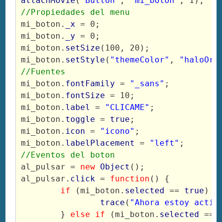
attachMovie
(
"Button"
, 
"mi_boton"
, 1);
//Propiedades del menu
mi_boton.
_x
 = 0;
mi_boton.
_y
 = 0;
mi_boton.
setSize
(100, 20);
mi_boton.
setStyle
(
"themeColor"
, 
"haloOra
//Fuentes
mi_boton.
fontFamily
 = 
"_sans"
;
mi_boton.
fontSize
 = 10;
mi_boton.
label
 = 
"CLICAME"
;
mi_boton.
toggle
 = 
true
;
mi_boton.
icon
 = 
"icono"
;
mi_boton.
labelPlacement
 = 
"left"
;
//Eventos del boton
al_pulsar = 
new
Object
();
al_pulsar.
click
 = 
function
() {
if
 (mi_boton.
selected
 == 
true
) {
trace
(
"Ahora estoy activ
	} 
else if
 (mi_boton.
selected
 == 