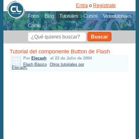
Entra
o
Registrate
Foros
Blog
Tutoriales
Cursos
Videotutoriales
Comic
Buscar
Tutorial del componente Button de Flash
Por
Elecash
el 22 de Julio de 2004
Flash Básico
Otros tutoriales por
Elecash.