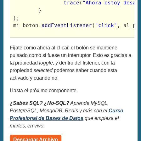
trace
(
"Ahora estoy desac
	}
};
mi_boton.
addEventListener
(
"click"
, al_pu
Fíjate como ahora al clicar, el botón se mantiene
pulsado como si fuese un interruptor. Esto es gracias a
la propiedad
toggle
, y dentro del listener, con la
propiedad
selected
podemos saber cuando esta
activado y cuando no.
Hasta el próximo componente.
¿Sabes SQL? ¿No-SQL?
Aprende MySQL,
PostgreSQL, MongoDB, Redis y más con el
Curso
Profesional de Bases de Datos
que empieza el
martes, en vivo.
Descargar Archivo