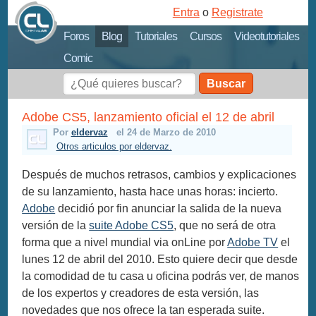
Entra
o
Registrate
Foros
Blog
Tutoriales
Cursos
Videotutoriales
Comic
Buscar
Adobe CS5, lanzamiento oficial el 12 de abril
Por
eldervaz
el 24 de Marzo de 2010
Otros articulos por eldervaz.
Después de muchos retrasos, cambios y explicaciones
de su lanzamiento, hasta hace unas horas: incierto.
Adobe
decidió por fin anunciar la salida de la nueva
versión de la
suite Adobe CS5
, que no será de otra
forma que a nivel mundial via onLine por
Adobe TV
el
lunes 12 de abril del 2010. Esto quiere decir que desde
la comodidad de tu casa u oficina podrás ver, de manos
de los expertos y creadores de esta versión, las
novedades que nos ofrece la tan esperada suite.