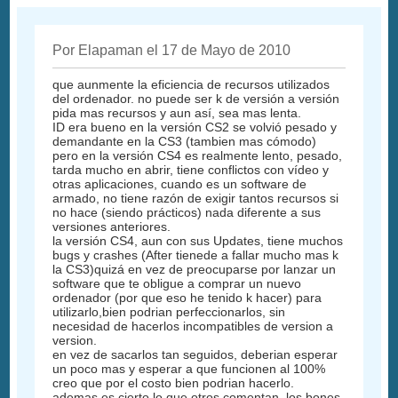
Por Elapaman el 17 de Mayo de 2010
que aunmente la eficiencia de recursos utilizados
del ordenador. no puede ser k de versión a versión
pida mas recursos y aun así, sea mas lenta.
ID era bueno en la versión CS2 se volvió pesado y
demandante en la CS3 (tambien mas cómodo)
pero en la versión CS4 es realmente lento, pesado,
tarda mucho en abrir, tiene conflictos con vídeo y
otras aplicaciones, cuando es un software de
armado, no tiene razón de exigir tantos recursos si
no hace (siendo prácticos) nada diferente a sus
versiones anteriores.
la versión CS4, aun con sus Updates, tiene muchos
bugs y crashes (After tienede a fallar mucho mas k
la CS3)quizá en vez de preocuparse por lanzar un
software que te obligue a comprar un nuevo
ordenador (por que eso he tenido k hacer) para
utilizarlo,bien podrian perfeccionarlos, sin
necesidad de hacerlos incompatibles de version a
version.
en vez de sacarlos tan seguidos, deberian esperar
un poco mas y esperar a que funcionen al 100%
creo que por el costo bien podrian hacerlo.
ademas es cierto lo que otros comentan, los bones