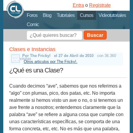
Entra
o
Registrate
Foros
Blog
Tutoriales
Cursos
Videotutoriales
Comic
Buscar
Clases e Instancias
Por The Fricky!
el 27 de Abril de 2010
con 36.360
visitas
Otros articulos por The Fricky!.
¿Qué es una Clase?
Cuando decimos “ave”, sabemos que nos referimos a
“algo” con plumas, pico, dos patas, etc. No importa
realmente si hemos visto un ave o no, o si tenemos un
ave frente a nosotros; entendemos claramente que la
palabra “ave” se refiere a alguna cosa que cumple con
unas características específicas, se comporta de una
forma concreta, etc, etc. No es más que una palabra,