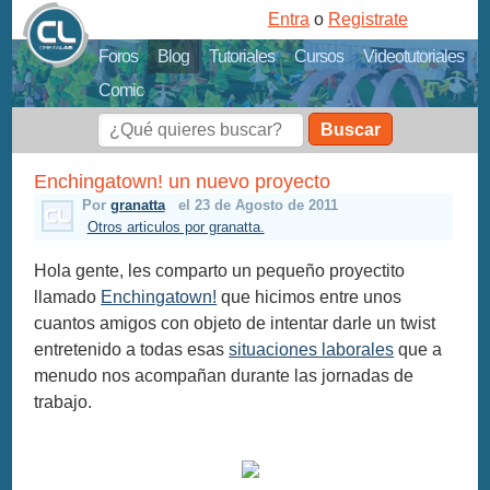
Entra
o
Registrate
Foros
Blog
Tutoriales
Cursos
Videotutoriales
Comic
Buscar
Enchingatown! un nuevo proyecto
Por
granatta
el 23 de Agosto de 2011
Otros articulos por granatta.
Hola gente, les comparto un pequeño proyectito
llamado
Enchingatown!
que hicimos entre unos
cuantos amigos con objeto de intentar darle un twist
entretenido a todas esas
situaciones laborales
que a
menudo nos acompañan durante las jornadas de
trabajo.