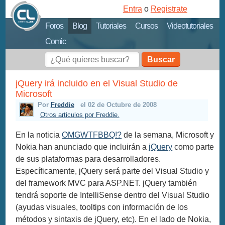
Entra
o
Registrate
Foros
Blog
Tutoriales
Cursos
Videotutoriales
Comic
Buscar
jQuery irá incluido en el Visual Studio de
Microsoft
Por
Freddie
el 02 de Octubre de 2008
Otros articulos por Freddie.
En la noticia
OMGWTFBBQ!?
de la semana, Microsoft y
Nokia han anunciado que incluirán a
jQuery
como parte
de sus plataformas para desarrolladores.
Específicamente, jQuery será parte del Visual Studio y
del framework MVC para ASP.NET. jQuery también
tendrá soporte de IntelliSense dentro del Visual Studio
(ayudas visuales, tooltips con información de los
métodos y sintaxis de jQuery, etc). En el lado de Nokia,