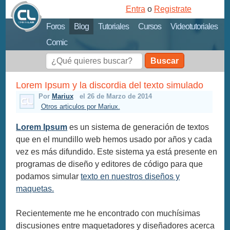
Entra
o
Registrate
Foros
Blog
Tutoriales
Cursos
Videotutoriales
Comic
Buscar
Lorem Ipsum y la discordia del texto simulado
Por
Mariux
el 26 de Marzo de 2014
Otros articulos por Mariux.
Lorem Ipsum
es un sistema de generación de textos
que en el mundillo web hemos usado por años y cada
vez es más difundido. Este sistema ya está presente en
programas de diseño y editores de código para que
podamos simular
texto en nuestros diseños y
maquetas.
Recientemente me he encontrado con muchísimas
discusiones entre maquetadores y diseñadores acerca