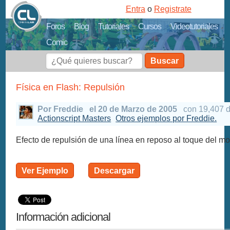
Entra
o
Registrate
Foros
Blog
Tutoriales
Cursos
Videotutoriales
Comic
Buscar
Física en Flash: Repulsión
Por Freddie
el 20 de Marzo de 2005
con 19,407 
Actionscript Masters
Otros ejemplos por Freddie.
Efecto de repulsión de una línea en reposo al toque del mo
Ver Ejemplo
Descargar
Información adicional