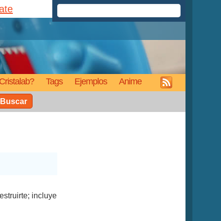
rate
Cristalab?
Tags
Ejemplos
Anime
Buscar
struirte; incluye