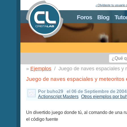
¿Olvidaste tu usuario 
Foros
Blog
Tuto
Ejemplos
Juego de naves espaciales y 
Juego de naves espaciales y meteoritos 
Por buho29
el 06 de Septiembre de 2004
Actionscript Masters
Otros ejemplos por bu
Un divertido juego donde tú, al comando de una nav
el código fuente