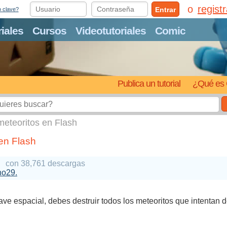
regist
Entrar
o clave?
riales
Cursos
Videotutoriales
Comic
Publica un tutorial
¿Qué es 
meteoritos en Flash
en Flash
con 38,761 descargas
ho29.
e espacial, debes destruir todos los meteoritos que intentan de