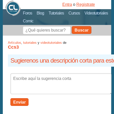
Entra
o
Registrate
Foros
Blog
Tutoriales
Cursos
Videotutoriales
Comic
Buscar
Artículos
,
tutoriales
y
videotutoriales
de
Ccs3
Sugierenos una descripción corta para est
Enviar