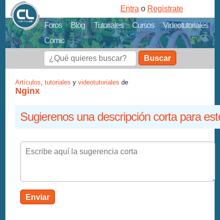
Entra
o
Registrate
Foros
Blog
Tutoriales
Cursos
Videotutoriales
Comic
Buscar
Artículos
,
tutoriales
y
videotutoriales
de
Nginx
Sugierenos una descripción corta para est
Enviar