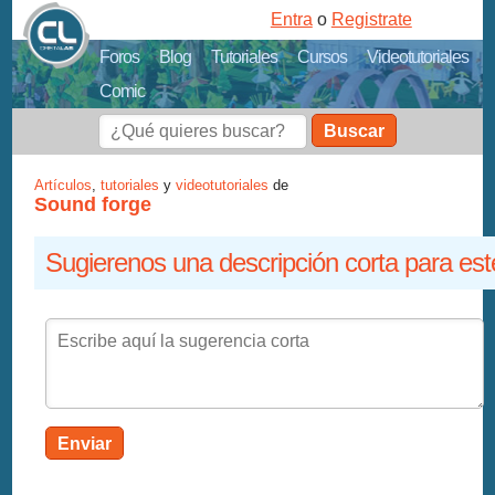
Entra
o
Registrate
Foros
Blog
Tutoriales
Cursos
Videotutoriales
Comic
Buscar
Artículos
,
tutoriales
y
videotutoriales
de
Sound forge
Sugierenos una descripción corta para est
Enviar