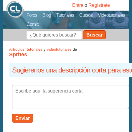
Entra
o
Registrate
Foros
Blog
Tutoriales
Cursos
Videotutoriales
Comic
Buscar
Artículos
,
tutoriales
y
videotutoriales
de
Sprites
Sugierenos una descripción corta para est
Enviar