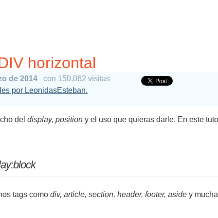
DIV horizontal
zo de 2014
con 150,062 visitas
ales por LeonidasEsteban.
cho del
display, position
y el uso que quieras darle. En este tut
lay:block
uchos tags como
div, article, section, header, footer, aside
y muchas