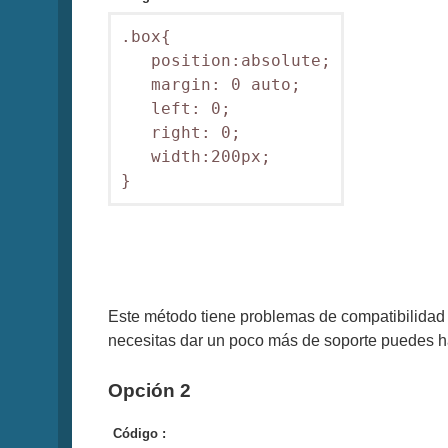
.box{

   position:absolute;

   margin: 0 auto;

   left: 0;

   right: 0;

   width:200px;

Este método tiene problemas de compatibilidad c
necesitas dar un poco más de soporte puedes hac
Opción 2
Código :