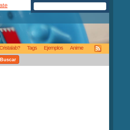
rate
Cristalab?
Tags
Ejemplos
Anime
Buscar