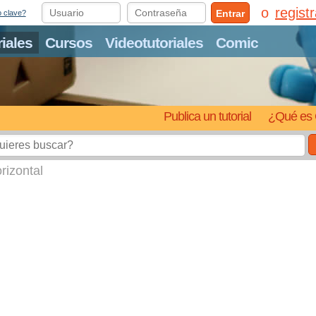
regist
Entrar
o clave?
riales
Cursos
Videotutoriales
Comic
Publica un tutorial
¿Qué es 
rizontal