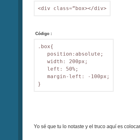
<div class=”box></div>
Código :
.box{

   position:absolute;

   width: 200px;

   left: 50%;

   margin-left: -100px;

}
Yo sé que tu lo notaste y el truco aquí es coloc