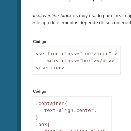
display:inline-block
es muy usado para crear caja
este tipo de elementos depende de su contened
Código :
<section class=”container” >

    <div class=”box”></div>

</section>
Código :
.container{

   text-align:center;

}

.box{
