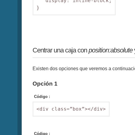
   display: inline-block;

}
Centrar una caja con
position:absolute
Existen dos opciones que veremos a continuaci
Opción 1
Código :
<div class=”box”></div>
Código :