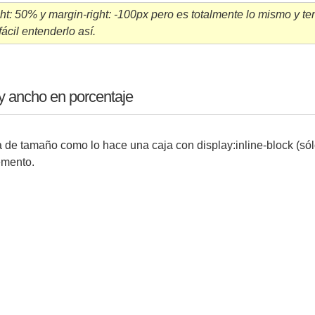
ght: 50% y margin-right: -100px pero es totalmente lo mismo y t
cil entenderlo así.
y ancho en porcentaje
a de tamaño como lo hace una caja con display:inline-block (só
emento.