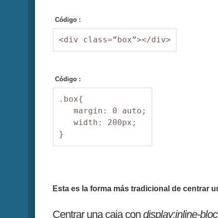
Código :
<div class=”box”></div>
Código :
.box{

   margin: 0 auto;

   width: 200px;

}
Esta es la forma más tradicional de centrar 
Centrar una caja con
display:inline-blo